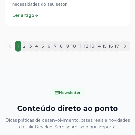
necessidades do seu setor.
Ler artigo
1
2
3
4
5
6
7
8
9
10
11
12
13
14
15
16
17
Newsletter
Conteúdo direto ao ponto
Dicas práticas de desenvolvimento, cases reais e novidades
da JulioDevelop. Sem spam, só o que importa.