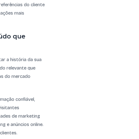
eferências do cliente
iações mais
eúdo que
ar a história da sua
údo relevante que
ias do mercado
rmação confiável,
isitantes
idades de marketing
ng e anúncios online.
lientes.