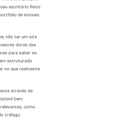
eu escritório físico
portfólio de imóveis
e, não ter um site
 maiores dores das
enas para saber se
 bem estruturado
ar no que realmente
mente através de
zation) bem
 relevantes, como
do tráfego