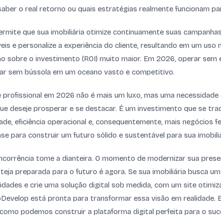
aber o real retorno ou quais estratégias realmente funcionam para
ermite que sua imobiliária otimize continuamente suas campanhas
eis e personalize a experiência do cliente, resultando em um uso 
o sobre o investimento (ROI) muito maior. Em 2026, operar sem e
r sem bússola em um oceano vasto e competitivo.
e profissional em 2026 não é mais um luxo, mas uma necessidade 
 que deseje prosperar e se destacar. É um investimento que se tr
lidade, eficiência operacional e, consequentemente, mais negócios 
ase para construir um futuro sólido e sustentável para sua imobiliá
corrência tome a dianteira. O momento de modernizar sua presen
steja preparada para o futuro é agora. Se sua imobiliária busca u
dades e crie uma solução digital sob medida, com um site otimiz
ioDevelop está pronta para transformar essa visão em realidade.
como podemos construir a plataforma digital perfeita para o su