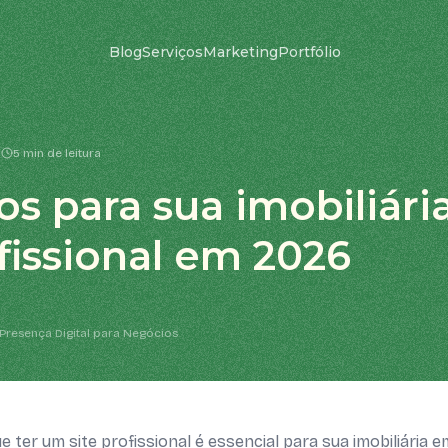
Blog
Serviços
Marketing
Portfólio
6
5 min de leitura
os para sua imobiliári
ofissional em 2026
Presença Digital para Negócios
 ter um site profissional é essencial para sua imobiliária 