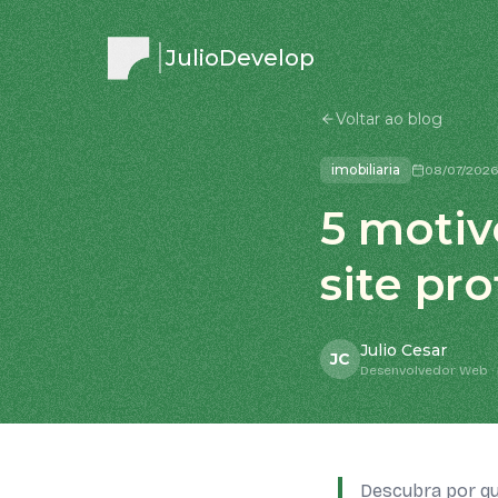
JulioDevelop
Voltar ao blog
imobiliaria
08/07/202
5 motiv
site pr
Julio Cesar
JC
Desenvolvedor Web · 
Descubra por que