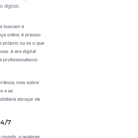
 digital.
as buscam e
a online; é preciso
te próprio ou se o que
as. A era digital
 e profissionalismo
rrência, mas sobre
os e as
biliária abraçar de
24/7
do mundo, a qualquer