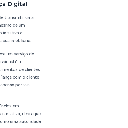
ça Digital
de transmitir uma
s mesmo de um
 intuitiva e
sua imobiliária.
ece um serviço de
ssional é a
oimentos de clientes
nfiança com o cliente
 apenas portais
núncios em
a narrativa, destaque
o como uma autoridade