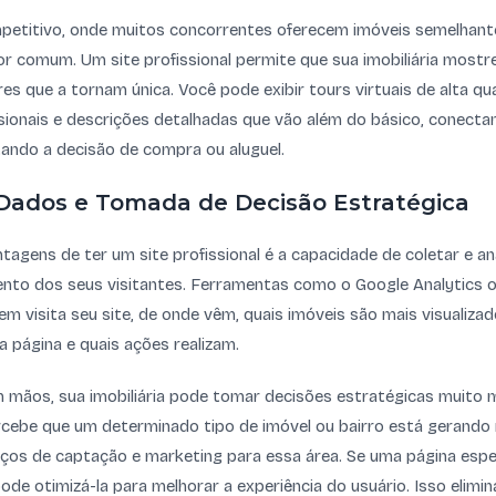
titivo, onde muitos concorrentes oferecem imóveis semelhantes
r comum. Um site profissional permite que sua imobiliária mostre 
res que a tornam única. Você pode exibir tours virtuais de alta qu
ssionais e descrições detalhadas que vão além do básico, conec
itando a decisão de compra ou aluguel.
e Dados e Tomada de Decisão Estratégica
agens de ter um site profissional é a capacidade de coletar e an
to dos seus visitantes. Ferramentas como o Google Analytics o
m visita seu site, de onde vêm, quais imóveis são mais visualiz
página e quais ações realizam.
mãos, sua imobiliária pode tomar decisões estratégicas muito 
cebe que um determinado tipo de imóvel ou bairro está gerando 
rços de captação e marketing para essa área. Se uma página espe
ode otimizá-la para melhorar a experiência do usuário. Isso elimina