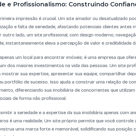
ade e Profissionalismo: Construindo Confian
primeira impressão é crucial. Um site amador ou desatualizado po
zação e falta de seriedade, afastando potenciais clientes ante
r outro lado, um site profissional, com design moderno, navegação
e, instantaneamente eleva a percepção de valor e credibilidade da 
é apenas um local para encontrar imóveis; é uma empresa que ofer
um dos maiores investimentos na vida das pessoas. Um site profi
a mostrar sua expertise, apresentar sua equipe, compartilhar dep
seu portfólio de sucesso. Isso ajuda a construir uma relação de co
ento, diferenciando sua imobiliária de concorrentes que utilizam
ciais de forma não profissional.
nsmitir a seriedade e a expertise da sua imobiliária apenas com a
iros é uma realidade. Um site próprio permite que você controle 
construa uma marca forte e memorável, solidificando sua posiçã