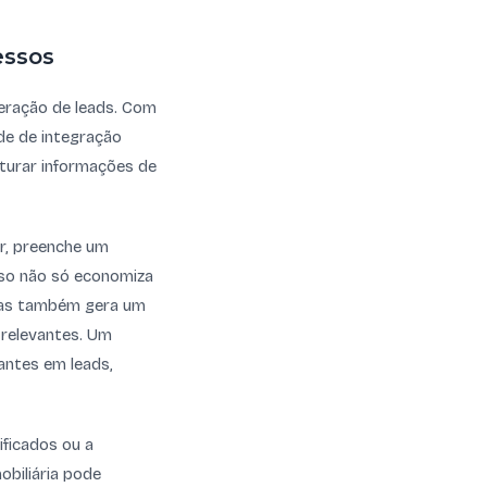
essos
geração de leads. Com
ade de integração
turar informações de
ar, preenche um
Isso não só economiza
 mas também gera um
 relevantes. Um
antes em leads,
ificados ou a
obiliária pode