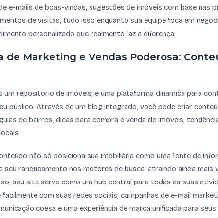
de e-mails de boas-vindas, sugestões de imóveis com base nas pr
entos de visitas, tudo isso enquanto sua equipe foca em negoc
imento personalizado que realmente faz a diferença.
a de Marketing e Vendas Poderosa: Cont
s um repositório de imóveis; é uma plataforma dinâmica para cont
 seu público. Através de um blog integrado, você pode criar conte
 guias de bairros, dicas para compra e venda de imóveis, tendênc
locais.
onteúdo não só posiciona sua imobiliária como uma fonte de info
seu ranqueamento nos motores de busca, atraindo ainda mais v
isso, seu site serve como um hub central para todas as suas ativ
se facilmente com suas redes sociais, campanhas de e-mail marketi
unicação coesa e uma experiência de marca unificada para seus c