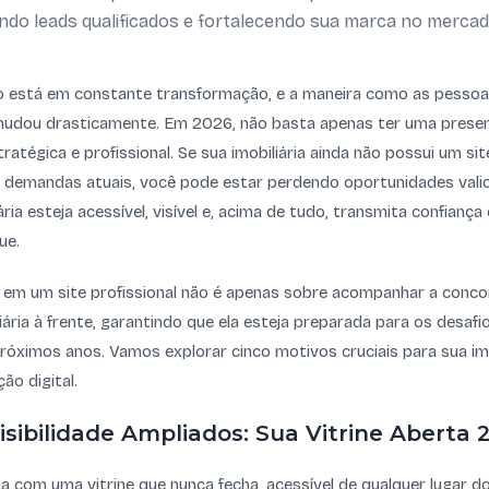
rando leads qualificados e fortalecendo sua marca no mercado
io está em constante transformação, e a maneira como as pesso
udou drasticamente. Em 2026, não basta apenas ter uma presenç
atégica e profissional. Se sua imobiliária ainda não possui um si
 demandas atuais, você pode estar perdendo oportunidades valios
ária esteja acessível, visível e, acima de tudo, transmita confiança
ue.
r em um site profissional não é apenas sobre acompanhar a conco
iária à frente, garantindo que ela esteja preparada para os desafi
óximos anos. Vamos explorar cinco motivos cruciais para sua imo
ão digital.
Visibilidade Ampliados: Sua Vitrine Aberta 
ria com uma vitrine que nunca fecha, acessível de qualquer lugar 