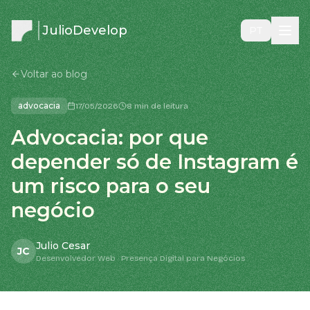
JulioDevelop
PT
Voltar ao blog
advocacia
17/05/2026
8 min de leitura
Advocacia: por que
depender só de Instagram é
um risco para o seu
negócio
Julio Cesar
JC
Desenvolvedor Web · Presença Digital para Negócios