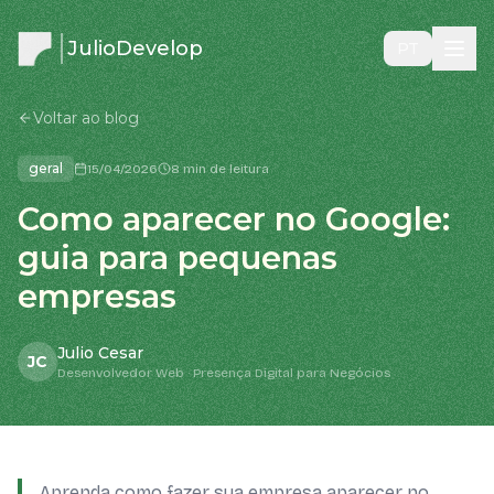
JulioDevelop
PT
Voltar ao blog
geral
15/04/2026
8 min de leitura
Como aparecer no Google:
guia para pequenas
empresas
Julio Cesar
JC
Desenvolvedor Web · Presença Digital para Negócios
Aprenda como fazer sua empresa aparecer no