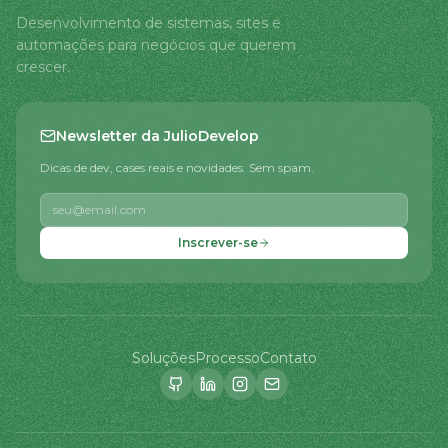
Desenvolvimento de sistemas, sites e
automações para negócios que querem
crescer.
Newsletter da JulioDevelop
Dicas de dev, cases reais e novidades. Sem spam.
Inscrever-se
Soluções
Processo
Contato