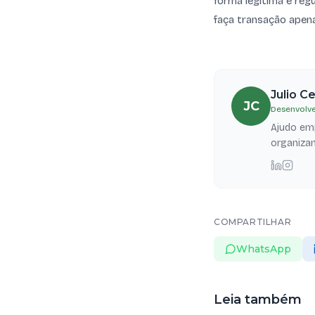
forma legítima e re
faça transação apena
Julio C
JC
Desenvolve
Ajudo emp
organizam
COMPARTILHAR
WhatsApp
Leia também