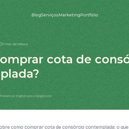
Blog
Serviços
Marketing
Portfólio
7 min de leitura
omprar cota de consó
plada?
Presença Digital para Negócios
obre como comprar cota de consórcio contemplada: o que 