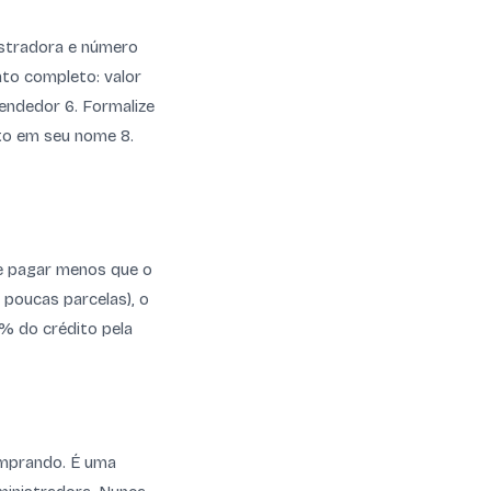
nistradora e número
ato completo: valor
vendedor 6. Formalize
ato em seu nome 8.
de pagar menos que o
 poucas parcelas), o
3% do crédito pela
omprando. É uma