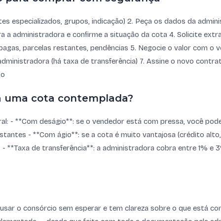
sites especializados, grupos, indicação) 2. Peça os dados da admi
ra a administradora e confirme a situação da cota 4. Solicite extr
 pagas, parcelas restantes, pendências 5. Negocie o valor com o 
 administradora (há taxa de transferência) 7. Assine o novo contr
to
a uma cota contemplada?
ral: - **Com deságio**: se o vendedor está com pressa, você po
stantes - **Com ágio**: se a cota é muito vantajosa (crédito alto,
- **Taxa de transferência**: a administradora cobra entre 1% e 
 usar o consórcio sem esperar e tem clareza sobre o que está c