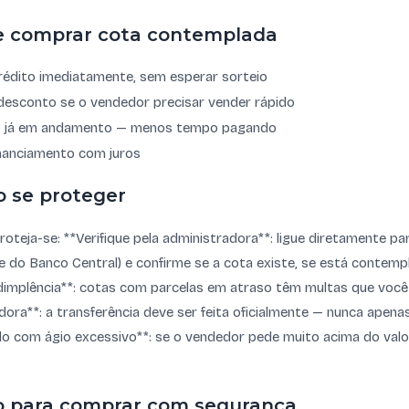
e comprar cota contemplada
rédito imediatamente, sem esperar sorteio
desconto se o vendedor precisar vender rápido
o já em andamento — menos tempo pagando
inanciamento com juros
o se proteger
roteja-se: **Verifique pela administradora**: ligue diretamente p
ite do Banco Central) e confirme se a cota existe, se está contem
dimplência**: cotas com parcelas em atraso têm multas que você 
dora**: a transferência deve ser feita oficialmente — nunca apen
do com ágio excessivo**: se o vendedor pede muito acima do valo
o para comprar com segurança