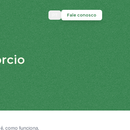
PT
Fale conosco
rcio
é, como funciona,