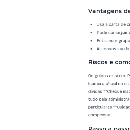
Vantagens d
Usa a carta de c
Pode conseguir 
Entra num grup
Alternativa ao f
Riscos e com
Os golpes existem. P
(número oficial no s
dívidas **Cheque ina
tudo pela administra
particulares **Cuida
compensar
Passo a pass