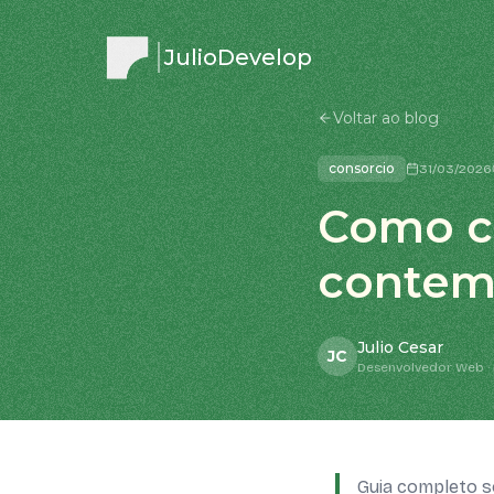
JulioDevelop
Voltar ao blog
consorcio
31/03/2026
Como c
contem
Julio Cesar
JC
Desenvolvedor Web · 
Guia completo s