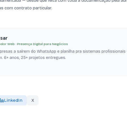
gulamentada — desde que feita com toda a documentação pela ad
s com contrato particular.
esar
dor Web · Presença Digital para Negócios
resas a saírem do WhatsApp e planilha pra sistemas profissionais
. 6+ anos, 25+ projetos entregues.
LinkedIn
X