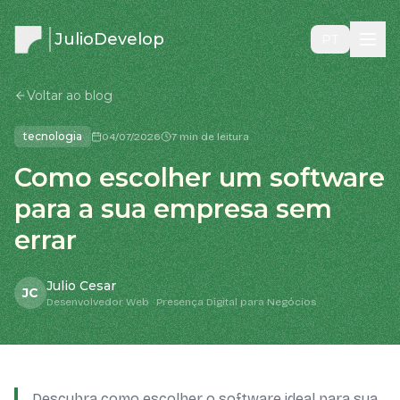
JulioDevelop
PT
Voltar ao blog
tecnologia
04/07/2026
7 min de leitura
Como escolher um software
para a sua empresa sem
errar
Julio Cesar
JC
Desenvolvedor Web · Presença Digital para Negócios
Descubra como escolher o software ideal para sua