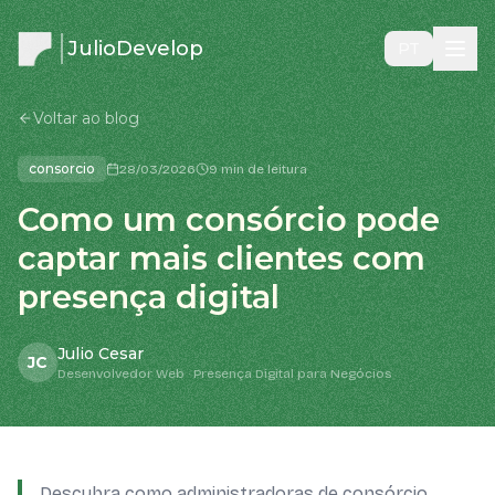
JulioDevelop
PT
Voltar ao blog
consorcio
28/03/2026
9 min de leitura
Como um consórcio pode
captar mais clientes com
presença digital
Julio Cesar
JC
Desenvolvedor Web · Presença Digital para Negócios
Descubra como administradoras de consórcio