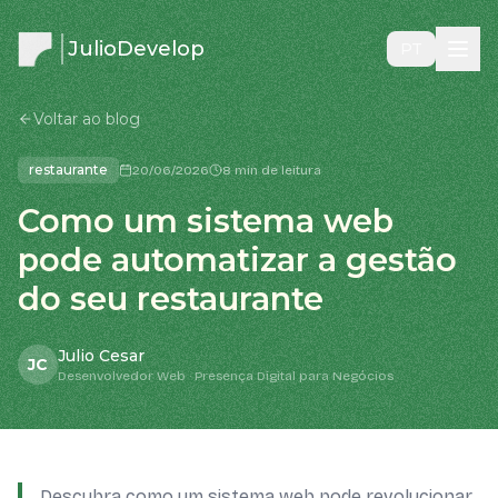
JulioDevelop
PT
Voltar ao blog
restaurante
20/06/2026
8 min de leitura
Como um sistema web
pode automatizar a gestão
do seu restaurante
Julio Cesar
JC
Desenvolvedor Web · Presença Digital para Negócios
Descubra como um sistema web pode revolucionar