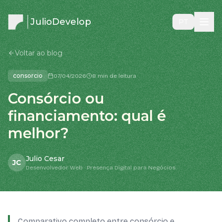
JulioDevelop
PT
Voltar ao blog
consorcio
07/04/2026
8 min de leitura
Consórcio ou
financiamento: qual é
melhor?
Julio Cesar
JC
Desenvolvedor Web · Presença Digital para Negócios
Comparativo completo entre consórcio e