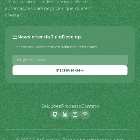
Desenvolvimento de sistemas, sites e
automações para negócios que querem
crescer.
Newsletter da JulioDevelop
Dicas de dev, cases reais e novidades. Sem spam.
Inscrever-se
Soluções
Processo
Contato