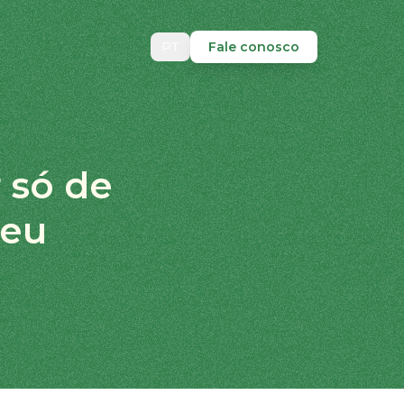
PT
Fale conosco
 só de
seu