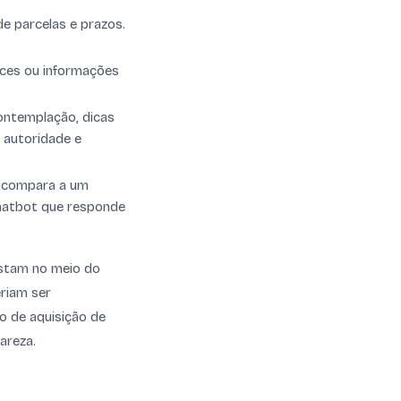
de parcelas e prazos.
nces ou informações
ontemplação, dicas
r autoridade e
e compara a um
 chatbot que responde
istam no meio do
riam ser
o de aquisição de
areza.