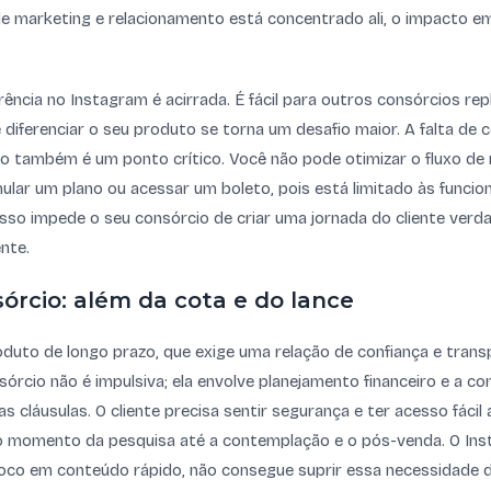
de marketing e relacionamento está concentrado ali, o impacto e
rência no Instagram é acirrada. É fácil para outros consórcios re
e diferenciar o seu produto se torna um desafio maior. A falta de 
io também é um ponto crítico. Você não pode otimizar o fluxo d
mular um plano ou acessar um boleto, pois está limitado às funcio
Isso impede o seu consórcio de criar uma jornada do cliente ver
ente.
órcio: além da cota e do lance
duto de longo prazo, que exige uma relação de confiança e trans
órcio não é impulsiva; ela envolve planejamento financeiro e a 
 cláusulas. O cliente precisa sentir segurança e ter acesso fácil
o momento da pesquisa até a contemplação e o pós-venda. O In
foco em conteúdo rápido, não consegue suprir essa necessidade 