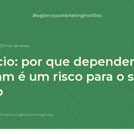
Blog
Serviços
Marketing
Portfólio
7 min de leitura
io: por que depender
am é um risco para o 
o
Presença Digital para Negócios