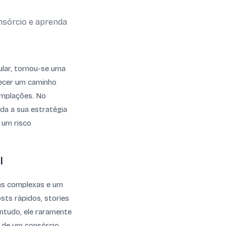
nsórcio e aprenda
cular, tornou-se uma
recer um caminho
templações. No
da a sua estratégia
 um risco
l
ras complexas e um
sts rápidos, stories
ontudo, ele raramente
s de um consórcio,