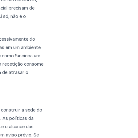
cial precisam de
i só, não é o
xcessivamente do
idas em um ambiente
te como funciona um
sa repetição consome
m de atrasar o
construir a sede do
 As políticas da
e o alcance das
m aviso prévio. Se