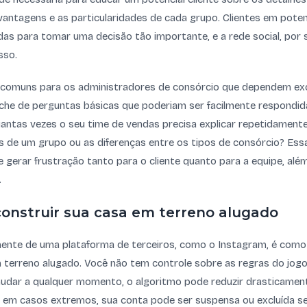
antagens e as particularidades de cada grupo. Clientes em poten
as para tomar uma decisão tão importante, e a rede social, por s
sso.
 comuns para os administradores de consórcio que dependem e
nche de perguntas básicas que poderiam ser facilmente respond
uantas vezes o seu time de vendas precisa explicar repetidamen
os de um grupo ou as diferenças entre os tipos de consórcio? Es
 gerar frustração tanto para o cliente quanto para a equipe, alé
.
construir sua casa em terreno alugado
ente de uma plataforma de terceiros, como o Instagram, é como 
terreno alugado. Você não tem controle sobre as regras do jogo.
dar a qualquer momento, o algoritmo pode reduzir drasticament
, em casos extremos, sua conta pode ser suspensa ou excluída se