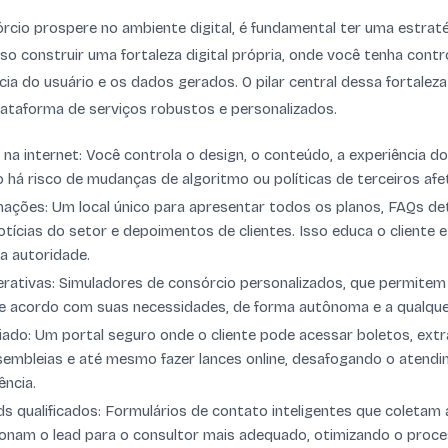
rcio prospere no ambiente digital, é fundamental ter uma estrat
iso construir uma fortaleza digital própria, onde você tenha contr
ia do usuário e os dados gerados. O pilar central dessa fortaleza
plataforma de serviços robustos e personalizados.
 na internet: Você controla o design, o conteúdo, a experiência do
o há risco de mudanças de algoritmo ou políticas de terceiros af
mações: Um local único para apresentar todos os planos, FAQs de
otícias do setor e depoimentos de clientes. Isso educa o cliente 
 autoridade.
rativas: Simuladores de consórcio personalizados, que permitem a
de acordo com suas necessidades, de forma autônoma e a qualque
ado: Um portal seguro onde o cliente pode acessar boletos, extra
sembleias e até mesmo fazer lances online, desafogando o atendi
ência.
s qualificados: Formulários de contato inteligentes que coletam
ionam o lead para o consultor mais adequado, otimizando o proc