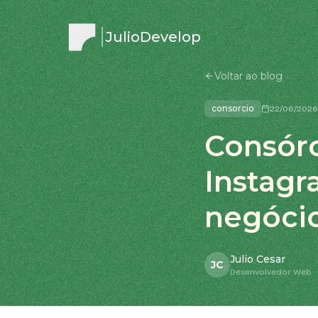
JulioDevelop
Voltar ao blog
consorcio
22/06/2026
Consórc
Instagr
negóci
Julio Cesar
JC
Desenvolvedor Web · 