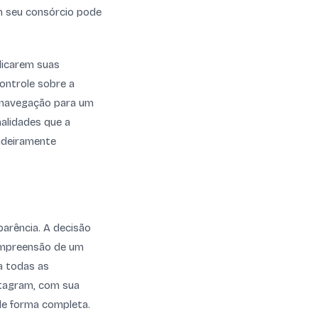
m seu consórcio pode
plicarem suas
controle sobre a
e navegação para um
nalidades que a
dadeiramente
parência. A decisão
compreensão de um
 a todas as
stagram, com sua
de forma completa.