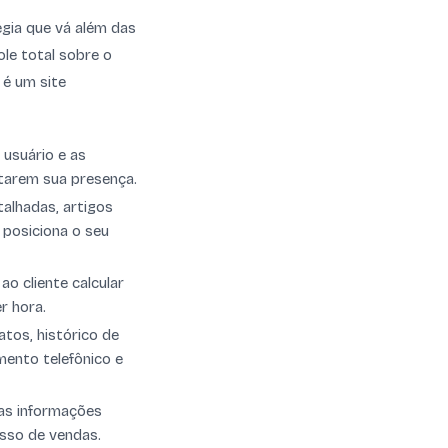
égia que vá além das
ole total sobre o
 é um site
 usuário e as
etarem sua presença.
talhadas, artigos
e posiciona o seu
o cliente calcular
r hora.
tos, histórico de
mento telefônico e
 as informações
esso de vendas.