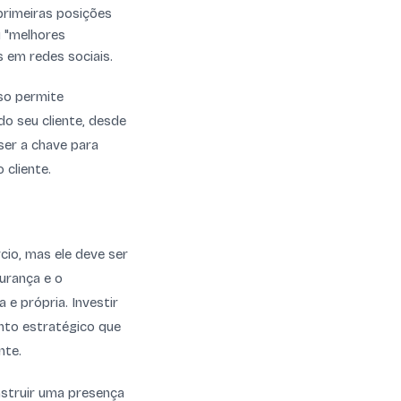
primeiras posições
u "melhores
 em redes sociais.
sso permite
do seu cliente, desde
ser a chave para
 cliente.
io, mas ele deve ser
urança e o
 e própria. Investir
nto estratégico que
nte.
nstruir uma presença