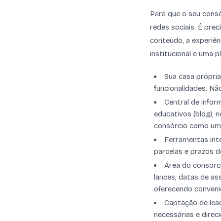
Para que o seu consó
redes sociais. É prec
conteúdo, a experiênc
institucional e uma 
Sua casa própria
funcionalidades. Nã
Central de infor
educativos (blog), n
consórcio como uma
Ferramentas inte
parcelas e prazos 
Área do consorci
lances, datas de as
oferecendo conveni
Captação de lead
necessárias e direc