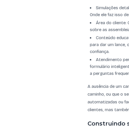
Simulações detal
Onde ele faz isso d
Área do cliente:
sobre as assemblei
Conteúdo educat
para dar um lance, 
confiança.
Atendimento per
formulário intelige
a perguntas frequen
A ausência de um can
caminho, ou que o s
automatizadas ou fac
clientes, mas também 
Construindo s