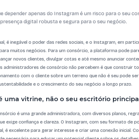
e depender apenas do Instagram é um risco para o seu co
presença digital robusta e segura para o seu negócio.
ual, é inegável o poder das redes sociais, e o Instagram, em parti
l para muitos negócios. Para um consórcio, a plataforma pode pa
alcançar novos clientes, divulgar cotas e até mesmo anunciar con
s administradores de consórcio não percebem é que construir to
ionamento com o cliente sobre um terreno que não é seu pode ser
 sustentabilidade e o crescimento do seu negócio a longo prazo.
 uma vitrine, não o seu escritório principa
onsórcio é uma grande administradora, com diversos planos, reg
e exige confiança e clareza. O Instagram, com seu formato de po
l, é excelente para gerar interesse e criar uma conexão inicial. C
de necessária para educar um potencial cliente sobre os detalhe