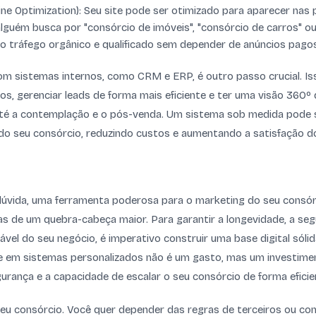
ne Optimization): Seu site pode ser otimizado para aparecer nas 
guém busca por "consórcio de imóveis", "consórcio de carros" o
do tráfego orgânico e qualificado sem depender de anúncios pagos
com sistemas internos, como CRM e ERP, é outro passo crucial. I
s, gerenciar leads de forma mais eficiente e ter uma visão 360º 
até a contemplação e o pós-venda. Um sistema sob medida pode 
do seu consórcio, reduzindo custos e aumentando a satisfação do
dúvida, uma ferramenta poderosa para o marketing do seu consórc
 de um quebra-cabeça maior. Para garantir a longevidade, a seg
el do seu negócio, é imperativo construir uma base digital sólida
e em sistemas personalizados não é um gasto, mas um investime
gurança e a capacidade de escalar o seu consórcio de forma eficie
eu consórcio. Você quer depender das regras de terceiros ou co