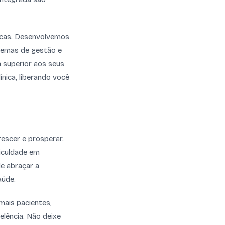
gicas. Desenvolvemos
stemas de gestão e
a superior aos seus
ínica, liberando você
rescer e prosperar.
ficuldade em
e abraçar a
aúde.
mais pacientes,
elência. Não deixe