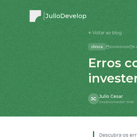
JulioDevelop
Voltar ao blog
clinica
31/05/2026
5 
Erros c
investe
Julio Cesar
JC
Desenvolvedor Web · 
Descubra os err