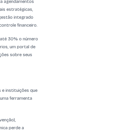
ara agendamentos
is estratégicas,
gestão integrado
ontrole financeiro.
m até 30% o número
rios, um portal de
ações sobre seus
 e instituições que
é uma ferramenta
venção),
nica perde a