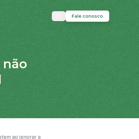
PT
Fale conosco
e não
l
etem ao ignorar a