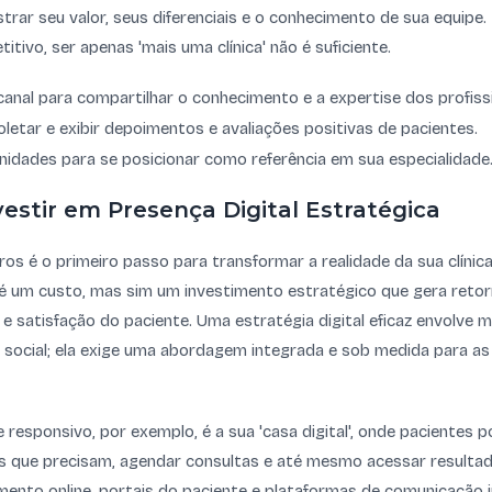
rar seu valor, seus diferenciais e o conhecimento de sua equip
tivo, ser apenas 'mais uma clínica' não é suficiente.
anal para compartilhar o conhecimento e a expertise dos profissio
oletar e exibir depoimentos e avaliações positivas de pacientes.
idades para se posicionar como referência em sua especialidade
vestir em Presença Digital Estratégica
os é o primeiro passo para transformar a realidade da sua clínic
 é um custo, mas sim um investimento estratégico que gera retor
cia e satisfação do paciente. Uma estratégia digital eficaz envolve
e social; ela exige uma abordagem integrada e sob medida para a
e responsivo, por exemplo, é a sua 'casa digital', onde pacientes
s que precisam, agendar consultas e até mesmo acessar resulta
ento online, portais do paciente e plataformas de comunicação 