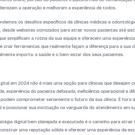
ernizam a operação e melhoram a experiência de todos.
endemos os desafios específicos de clínicas médicas e odontoló
, desde websites otimizados para atrair novos pacientes até si
que simplificam a rotina da sua equipe e oferecem uma experiênci
é criar ferramentas que realmente façam a diferença para a sua cl
almente importa: a saúde e o bem-estar dos seus pacientes.
igital em 2024 não é mais uma opção para clínicas que desejam c
ade, experiência do paciente defasada, ineficiência operacional e di
 podem comprometer seriamente o futuro da sua clínica. É hora d
l e posicionar sua instituição na vanguarda do atendimento em s
atégia digital bem planejada e executada é o caminho para atrair 
construir uma reputação sólida e oferecer uma experiência de exc