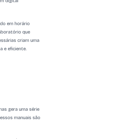
m digital
ndo em horário
aboratório que
cessárias criam uma
 e eficiente.
rnas gera uma série
ocessos manuais são