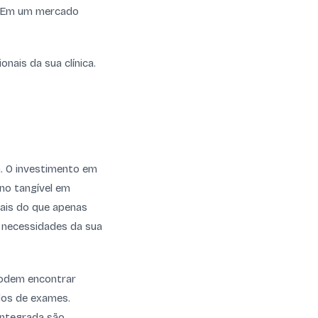
e. Em um mercado
nais da sua clínica.
.
a. O investimento em
no tangível em
 mais do que apenas
s necessidades da sua
 podem encontrar
dos de exames.
integrada são