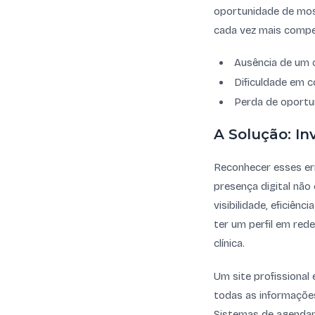
oportunidade de most
cada vez mais competi
Ausência de um c
Dificuldade em c
Perda de oportun
A Solução: In
Reconhecer esses err
presença digital não
visibilidade, eficiên
ter um perfil em red
clínica.
Um site profissional 
todas as informaçõe
Sistemas de agendam