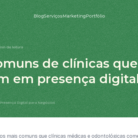
Blog
Serviços
Marketing
Portfólio
min de leitura
omuns de clínicas qu
m em presença digita
Presença Digital para Negócios
os mais comuns que clínicas médicas e odontológicas com