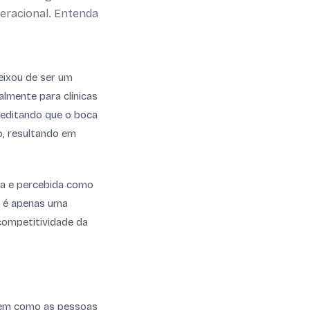
peracional. Entenda
deixou de ser um
almente para clínicas
reditando que o boca
ro, resultando em
ada e percebida como
o é apenas uma
competitividade da
se em como as pessoas