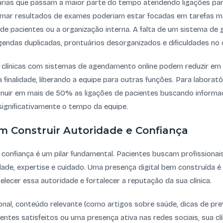
árias que passam a maior parte do tempo atendendo ligações p
rmar resultados de exames poderiam estar focadas em tarefas ma
e pacientes ou a organização interna. A falta de um sistema de 
gendas duplicadas, prontuários desorganizados e dificuldades no c
 clínicas com sistemas de agendamento online podem reduzir e
 finalidade, liberando a equipe para outras funções. Para laborató
inuir em mais de 50% as ligações de pacientes buscando inform
ignificativamente o tempo da equipe.
em Construir Autoridade e Confiança
 confiança é um pilar fundamental. Pacientes buscam profissionais
dade, expertise e cuidado. Uma presença digital bem construída 
lecer essa autoridade e fortalecer a reputação da sua clínica.
onal, conteúdo relevante (como artigos sobre saúde, dicas de pre
ntes satisfeitos ou uma presença ativa nas redes sociais, sua clí