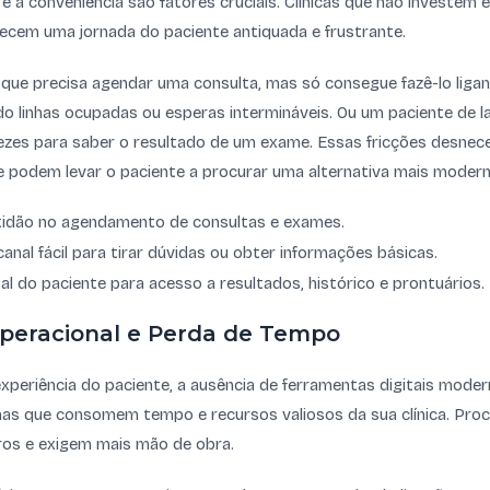
 a conveniência são fatores cruciais. Clínicas que não investem e
ecem uma jornada do paciente antiquada e frustrante.
que precisa agendar uma consulta, mas só consegue fazê-lo liga
do linhas ocupadas ou esperas intermináveis. Ou um paciente de l
 vezes para saber o resultado de um exame. Essas fricções desne
 podem levar o paciente a procurar uma alternativa mais moderna
ntidão no agendamento de consultas e exames.
anal fácil para tirar dúvidas ou obter informações básicas.
al do paciente para acesso a resultados, histórico e prontuários.
 Operacional e Perda de Tempo
xperiência do paciente, a ausência de ferramentas digitais mode
ernas que consomem tempo e recursos valiosos da sua clínica. Pr
ros e exigem mais mão de obra.