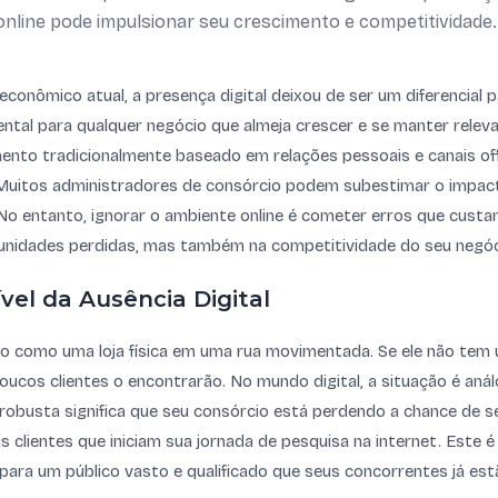
online pode impulsionar seu crescimento e competitividade.
econômico atual, a presença digital deixou de ser um diferencial 
tal para qualquer negócio que almeja crescer e se manter releva
nto tradicionalmente baseado em relações pessoais e canais offl
a. Muitos administradores de consórcio podem subestimar o impac
. No entanto, ignorar o ambiente online é cometer erros que cust
nidades perdidas, mas também na competitividade do seu negóc
ível da Ausência Digital
o como uma loja física em uma rua movimentada. Se ele não tem 
oucos clientes o encontrarão. No mundo digital, a situação é anál
robusta significa que seu consórcio está perdendo a chance de 
s clientes que iniciam sua jornada de pesquisa na internet. Este é o
e para um público vasto e qualificado que seus concorrentes já es