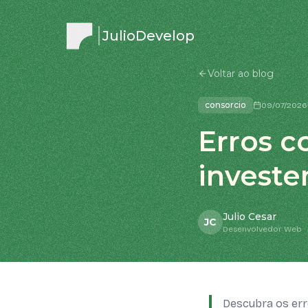
JulioDevelop
Voltar ao blog
consorcio
09/07/2026
Erros c
investe
Julio Cesar
JC
Desenvolvedor Web · 
Descubra os err