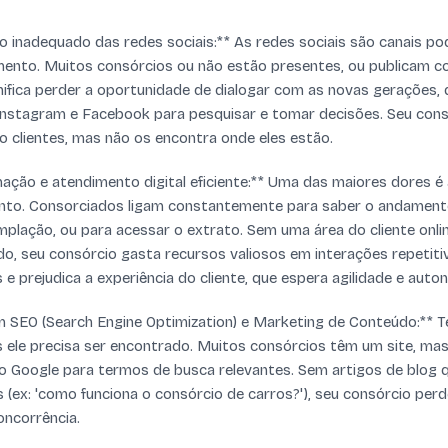
o inadequado das redes sociais:** As redes sociais são canais p
amento. Muitos consórcios ou não estão presentes, ou publicam 
gnifica perder a oportunidade de dialogar com as novas gerações,
nstagram e Facebook para pesquisar e tomar decisões. Seu cons
o clientes, mas não os encontra onde eles estão.
ação e atendimento digital eficiente:** Uma das maiores dores é
nto. Consorciados ligam constantemente para saber o andamento
plação, ou para acessar o extrato. Sem uma área do cliente onl
, seu consórcio gasta recursos valiosos em interações repetitiv
 e prejudica a experiência do cliente, que espera agilidade e auto
m SEO (Search Engine Optimization) e Marketing de Conteúdo:** Te
 ele precisa ser encontrado. Muitos consórcios têm um site, mas
do Google para termos de busca relevantes. Sem artigos de blog
s (ex: 'como funciona o consórcio de carros?'), seu consórcio per
oncorrência.