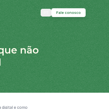
PT
Fale conosco
 que não
l
digital e como