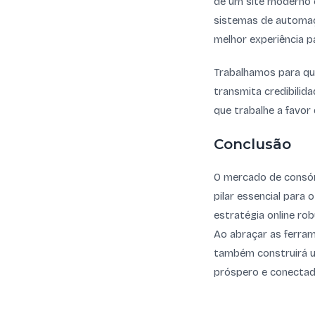
de um site moderno e
sistemas de automaçã
melhor experiência p
Trabalhamos para que
transmita credibilida
que trabalhe a favor
Conclusão
O mercado de consór
pilar essencial para
estratégia online ro
Ao abraçar as ferram
também construirá u
próspero e conectad