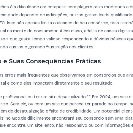
ios é a dificuldade em competir com players mais modernos e di
io pode depender de indicações, outros geram leads qualificado
SEO. Isso não apenas limita o alcance do seu consórcio, mas tam
l na mente do consumidor. Além disso, a falta de canais digitais
uipe, que gasta tempo valioso respondendo a dúvidas básicas qu
ndo custos e gerando frustração nos clientes.
 e Suas Consequências Práticas
s erros mais frequentes que observamos em consórcios que ai
ital e como eles impactam diretamente o seu resultado.
e profissional ou ter um site desatualizado:** Em 2024, um site é 
órcio. Sem ele, ou com um site que parece ter parado no tempo, 
m de desatualização e falta de credibilidade. Um potencial clien
is' no Google dificilmente encontrará seu consórcio sem uma plat
ue encontre, um site lento, não responsivo ou com informações