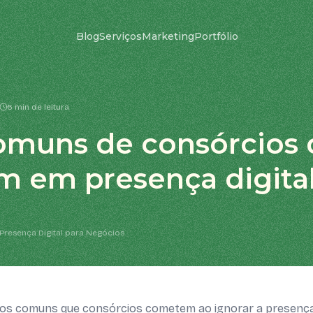
Blog
Serviços
Marketing
Portfólio
5 min de leitura
omuns de consórcios
m em presença digita
Presença Digital para Negócios
os comuns que consórcios cometem ao ignorar a presença 