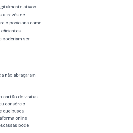
gitalmente ativos.
s através de
bém o posiciona como
 eficientes
e poderiam ser
nda não abraçaram
o cartão de visitas
seu consórcio
te que busca
aforma online
 escassas pode