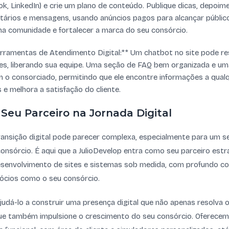
k, LinkedIn) e crie um plano de conteúdo. Publique dicas, depoim
ários e mensagens, usando anúncios pagos para alcançar público
ma comunidade e fortalecer a marca do seu consórcio.
rramentas de Atendimento Digital:** Um chatbot no site pode 
es, liberando sua equipe. Uma seção de FAQ bem organizada e uma
o consorciado, permitindo que ele encontre informações a qualq
 e melhora a satisfação do cliente.
 Seu Parceiro na Jornada Digital
ansição digital pode parecer complexa, especialmente para um s
consórcio. É aqui que a JulioDevelop entra como seu parceiro est
esenvolvimento de sites e sistemas sob medida, com profundo c
ócios como o seu consórcio.
udá-lo a construir uma presença digital que não apenas resolva
e também impulsione o crescimento do seu consórcio. Oferecem