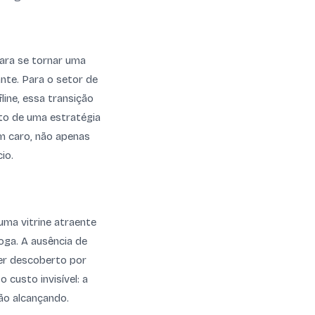
para se tornar uma
nte. Para o setor de
ine, essa transição
to de uma estratégia
am caro, não apenas
io.
uma vitrine atraente
oga. A ausência de
ser descoberto por
 custo invisível: a
tão alcançando.