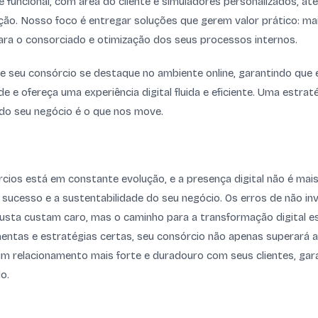
 funcional, com área do cliente e simuladores personalizados, a
o. Nosso foco é entregar soluções que gerem valor prático: mais
ara o consorciado e otimização dos seus processos internos.
 seu consórcio se destaque no ambiente online, garantindo que e
de e ofereça uma experiência digital fluida e eficiente. Uma estrat
 do seu negócio é o que nos move.
cios está em constante evolução, e a presença digital não é ma
 o sucesso e a sustentabilidade do seu negócio. Os erros de não i
busta custam caro, mas o caminho para a transformação digital es
entas e estratégias certas, seu consórcio não apenas superará 
m relacionamento mais forte e duradouro com seus clientes, gar
o.