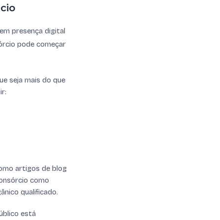
cio
 em presença digital
órcio pode começar
que seja mais do que
r:
omo artigos de blog
consórcio como
nico qualificado.
úblico está