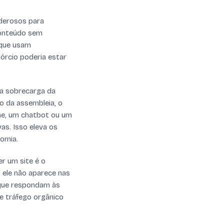
oderosos para
conteúdo sem
 que usam
órcio poderia estar
 a sobrecarga da
 da assembleia, o
ine, um chatbot ou um
as. Isso eleva os
nomia.
r um site é o
 ele não aparece nas
 que respondam às
de tráfego orgânico