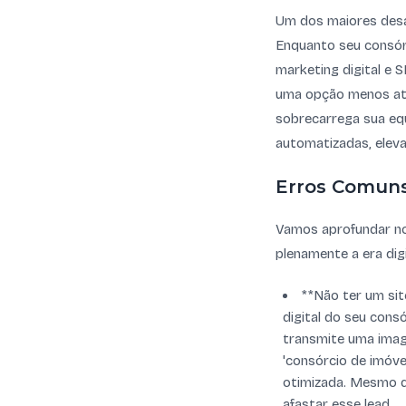
Um dos maiores desaf
Enquanto seu consórc
marketing digital e 
uma opção menos atua
sobrecarrega sua eq
automatizadas, eleva
Erros Comuns
Vamos aprofundar no
plenamente a era dig
**Não ter um sit
digital do seu cons
transmite uma image
'consórcio de imóve
otimizada. Mesmo q
afastar esse lead.