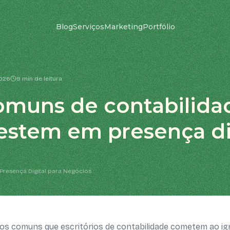
Blog
Serviços
Marketing
Portfólio
2026
9 min de leitura
omuns de contabilida
estem em presença di
Presença Digital para Negócios
os comuns que escritórios de contabilidade cometem ao ig