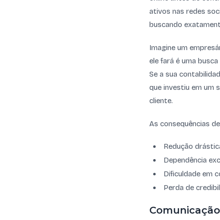
ativos nas redes soci
buscando exatamente
Imagine um empresár
ele fará é uma busca
Se a sua contabilida
que investiu em um s
cliente.
As consequências des
Redução drástic
Dependência exce
Dificuldade em c
Perda de credibi
Comunicação 