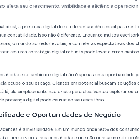
so afeta seu crescimento, visibilidade e eficiência operacion
l atual, a presença digital deixou de ser um diferencial para se 
sua contabilidade, isso não é diferente. Enquanto muitos escritór
nais, o mundo ao redor evoluiu, e com ele, as expectativas dos cl
stir em uma estratégia digital robusta pode levar a erros custo
ntabilidade no ambiente digital não é apenas uma oportunidade p
cia ocupe o seu espaço. Clientes em potencial buscam soluções on
tá lá, ela simplesmente não existe para eles. Vamos explorar os 
de presença digital pode causar ao seu escritório.
ibilidade e Oportunidades de Negócio
videntes é a invisibilidade. Em um mundo onde 80% dos consum
atar um serviço, a sua contabilidade que não possui um site profi