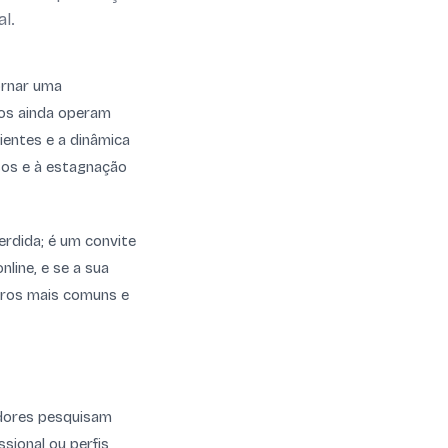
al.
tornar uma
ios ainda operam
ientes e a dinâmica
sos e à estagnação
erdida; é um convite
line, e se a sua
erros mais comuns e
idores pesquisam
ssional ou perfis