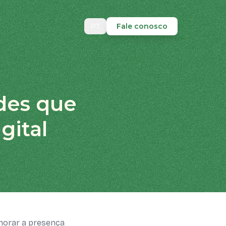
PT
Fale conosco
des que
gital
norar a presença