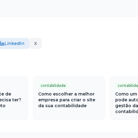
LinkedIn
X
contabilidade
contabilid
te de
Como escolher a melhor
Como um 
ecisa ter?
empresa para criar o site
pode auto
eto
da sua contabilidade
gestão da
contabili