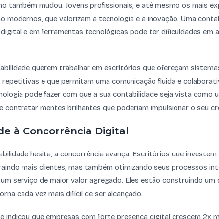
ho também mudou. Jovens profissionais, e até mesmo os mais ex
o modernos, que valorizam a tecnologia e a inovação. Uma conta
digital e em ferramentas tecnológicas pode ter dificuldades em a
tabilidade querem trabalhar em escritórios que ofereçam sistemas
repetitivas e que permitam uma comunicação fluida e colaborativ
ologia pode fazer com que a sua contabilidade seja vista como u
e contratar mentes brilhantes que poderiam impulsionar o seu cr
de à Concorrência Digital
bilidade hesita, a concorrência avança. Escritórios que investem
raindo mais clientes, mas também otimizando seus processos int
um serviço de maior valor agregado. Eles estão construindo um d
rna cada vez mais difícil de ser alcançado.
e indicou que empresas com forte presença digital crescem 2x m