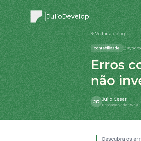
JulioDevelop
Voltar ao blog
contabilidade
16/06/
Erros c
não inv
Julio Cesar
JC
Desenvolvedor Web · 
Descubra os err