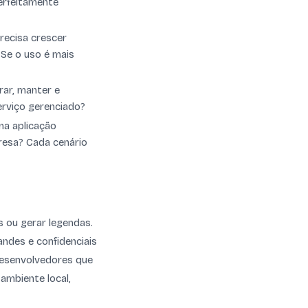
perfeitamente
recisa crescer
 Se o uso é mais
rar, manter e
erviço gerenciado?
ma aplicação
resa? Cada cenário
s ou gerar legendas.
ndes e confidenciais
Desenvolvedores que
ambiente local,