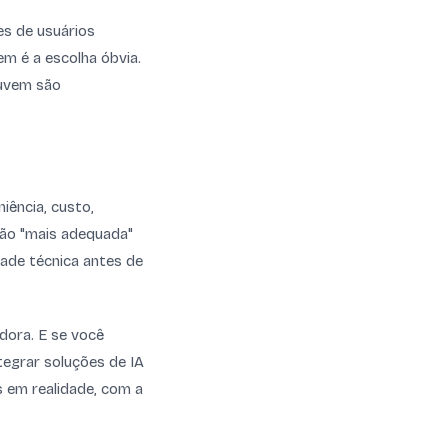
es de usuários
m é a escolha óbvia.
nuvem são
iência, custo,
ção "mais adequada"
dade técnica antes de
adora. E se você
tegrar soluções de IA
s em realidade, com a