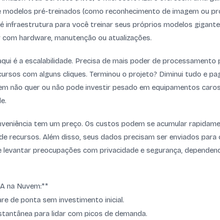
de modelos pré-treinados (como reconhecimento de imagem ou p
té infraestrutura para você treinar seus próprios modelos gigant
r com hardware, manutenção ou atualizações.
ui é a escalabilidade. Precisa de mais poder de processamento 
ursos com alguns cliques. Terminou o projeto? Diminui tudo e pa
quem não quer ou não pode investir pesado em equipamentos caro
de.
nveniência tem um preço. Os custos podem se acumular rapidame
de recursos. Além disso, seus dados precisam ser enviados para 
e levantar preocupações com privacidade e segurança, dependend
IA na Nuvem:**
e de ponta sem investimento inicial.
nstantânea para lidar com picos de demanda.