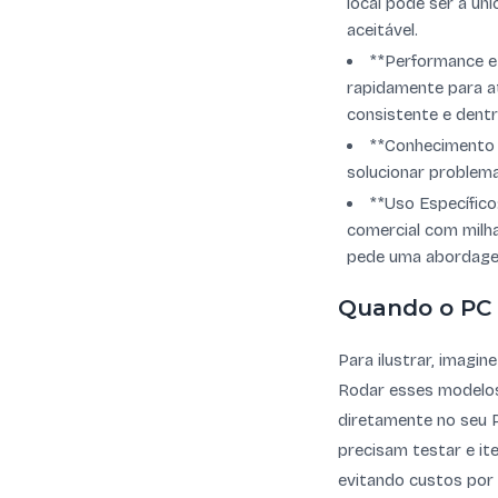
local pode ser a ún
aceitável.
**Performance e 
rapidamente para at
consistente e dentr
**Conhecimento 
solucionar problema
**Uso Específico
comercial com milh
pede uma abordagem
Quando o PC 
Para ilustrar, imagi
Rodar esses modelos 
diretamente no seu 
precisam testar e i
evitando custos por 