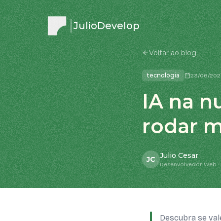
JulioDevelop
Voltar ao blog
tecnologia
23/06/20
IA na n
rodar m
Julio Cesar
JC
Desenvolvedor Web · 
Descubra se val