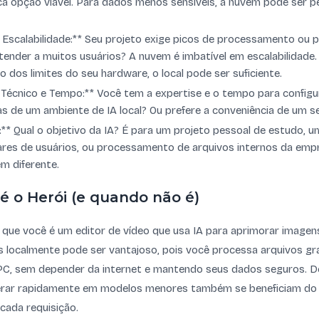
ica opção viável. Para dados menos sensíveis, a nuvem pode ser 
Escalabilidade:** Seu projeto exige picos de processamento ou p
ender a muitos usuários? A nuvem é imbatível em escalabilidade.
o dos limites do seu hardware, o local pode ser suficiente.
Técnico e Tempo:** Você tem a expertise e o tempo para configu
s de um ambiente de IA local? Ou prefere a conveniência de um s
:** Qual o objetivo da IA? É para um projeto pessoal de estudo, u
ares de usuários, ou processamento de arquivos internos da emp
 diferente.
é o Herói (e quando não é)
ne que você é um editor de vídeo que usa IA para aprimorar imagen
localmente pode ser vantajoso, pois você processa arquivos gra
PC, sem depender da internet e mantendo seus dados seguros. 
terar rapidamente em modelos menores também se beneficiam do 
cada requisição.