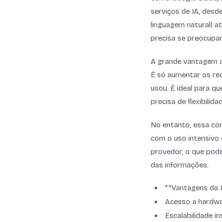
serviços de IA, des
linguagem natural) a
precisa se preocupa
A grande vantagem aq
É só aumentar os rec
usou. É ideal para 
precisa de flexibilida
No entanto, essa co
com o uso intensivo 
provedor, o que pod
das informações.
**Vantagens da 
Acesso a hardwar
Escalabilidade i