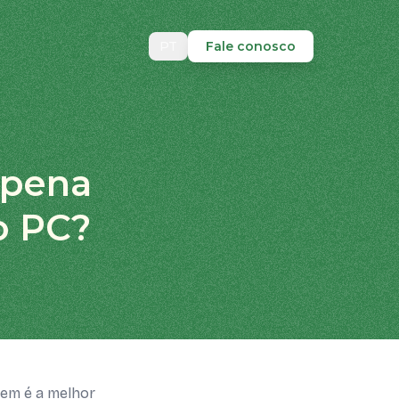
PT
Fale conosco
a pena
o PC?
vem é a melhor