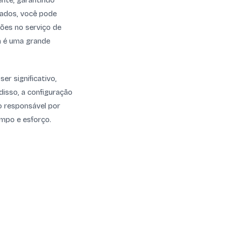
ente, garantindo
lados, você pode
ções no serviço de
a é uma grande
r significativo,
isso, a configuração
o responsável por
empo e esforço.