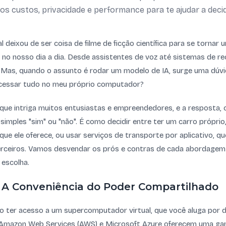
s custos, privacidade e performance para te ajudar a decid
cial deixou de ser coisa de filme de ficção científica para se torna
 no nosso dia a dia. Desde assistentes de voz até sistemas de r
. Mas, quando o assunto é rodar um modelo de IA, surge uma dú
cessar tudo no meu próprio computador?
que intriga muitos entusiastas e empreendedores, e a resposta
 simples "sim" ou "não". É como decidir entre ter um carro própri
que ele oferece, ou usar serviços de transporte por aplicativo, q
ceiros. Vamos desvendar os prós e contras de cada abordagem
 escolha.
 A Conveniência do Poder Compartilhado
o ter acesso a um supercomputador virtual, que você aluga por
 Amazon Web Services (AWS) e Microsoft Azure oferecem uma g