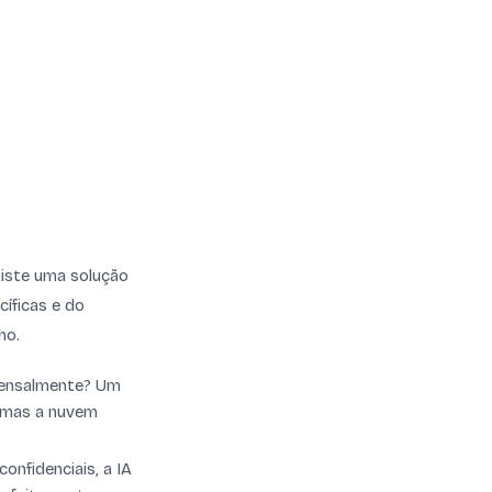
xiste uma solução
íficas e do
ho.
 mensalmente? Um
, mas a nuvem
onfidenciais, a IA