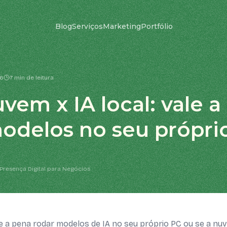
Blog
Serviços
Marketing
Portfólio
26
7 min de leitura
uvem x IA local: vale 
odelos no seu própri
Presença Digital para Negócios
e a pena rodar modelos de IA no seu próprio PC ou se a nu