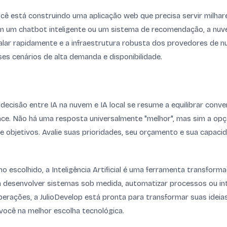
ocê está construindo uma aplicação web que precisa servir milhar
 um chatbot inteligente ou um sistema de recomendação, a nuve
alar rapidamente e a infraestrutura robusta dos provedores de 
ses cenários de alta demanda e disponibilidade.
decisão entre IA na nuvem e IA local se resume a equilibrar conven
nce. Não há uma resposta universalmente "melhor", mas sim a op
e objetivos. Avalie suas prioridades, seu orçamento e sua capaci
ho escolhido, a Inteligência Artificial é uma ferramenta transform
a desenvolver sistemas sob medida, automatizar processos ou in
perações, a JulioDevelop está pronta para transformar suas ideia
 você na melhor escolha tecnológica.