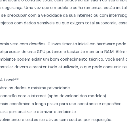
da IA local é o controle total. Seus dados nunca saem do seu ambi
e segurança. Uma vez que o modelo e as ferramentas estão insta
em se preocupar com a velocidade da sua internet ou com interrup
rojetos com dados sensíveis ou que exigem total autonomia, ess
mia vem com desafios. O investimento inicial em hardware pode se
cê precisar de uma GPU potente e bastante memória RAM. Além d
mbiente podem exigir um bom conhecimento técnico. Você será 
instalar drivers e manter tudo atualizado, o que pode consumir t
A Local:**
obre os dados e máxima privacidade.
conexão com a internet (após download dos modelos).
mais econômico a longo prazo para uso constante e específico.
para personalizar e otimizar o ambiente.
volvimento e testes iterativos sem custos por requisição.