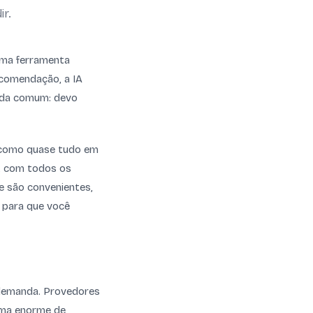
ir.
r uma ferramenta
ecomendação, a IA
vida comum: devo
, como quase tudo em
o, com todos os
ue são convenientes,
 para que você
 demanda. Provedores
ama enorme de