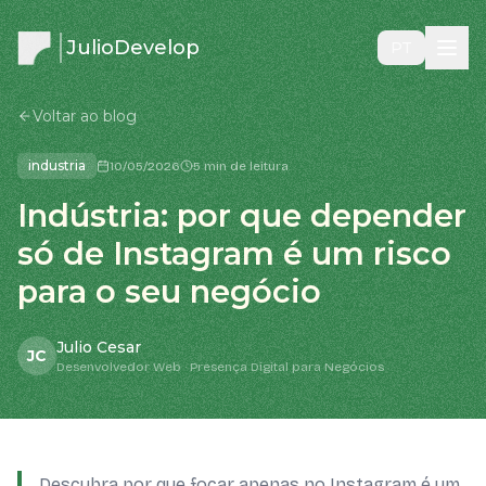
JulioDevelop
PT
Voltar ao blog
industria
10/05/2026
5 min de leitura
Indústria: por que depender
só de Instagram é um risco
para o seu negócio
Julio Cesar
JC
Desenvolvedor Web · Presença Digital para Negócios
Descubra por que focar apenas no Instagram é um