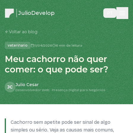
JulioDevelop
PT
Voltar ao blog
veterinario
11/04/2026
6 min de leitura
Meu cachorro não quer
comer: o que pode ser?
Julio Cesar
JC
Desenvolvedor Web · Presença Digital para Negócios
Cachorro sem apetite pode ser sinal de algo
simples ou sério. Veja as causas mais comuns,