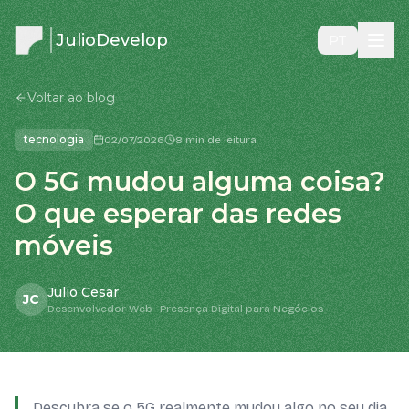
JulioDevelop
PT
Voltar ao blog
tecnologia
02/07/2026
8 min de leitura
O 5G mudou alguma coisa?
O que esperar das redes
móveis
Julio Cesar
JC
Desenvolvedor Web · Presença Digital para Negócios
Descubra se o 5G realmente mudou algo no seu dia