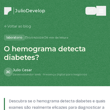
JulioDevelop
PT
Voltar ao blog
laboratorio
10/04/2026
5 min de leitura
O hemograma detecta
diabetes?
Julio Cesar
JC
Desenvolvedor Web · Presença Digital para Negócios
Descubra se o hemograma detecta diabetes e quais
exames são realmente eficazes para diagnosticar a