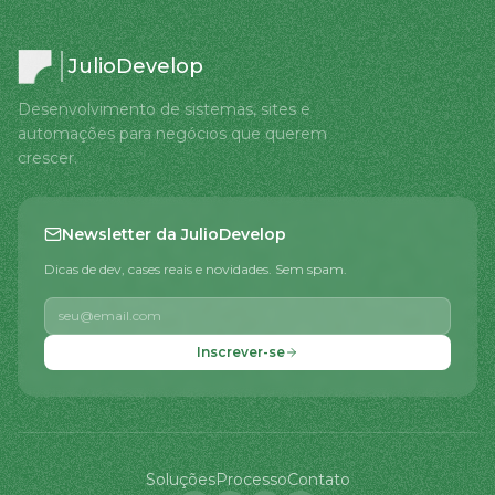
JulioDevelop
Desenvolvimento de sistemas, sites e
automações para negócios que querem
crescer.
Newsletter da JulioDevelop
Dicas de dev, cases reais e novidades. Sem spam.
Inscrever-se
Soluções
Processo
Contato