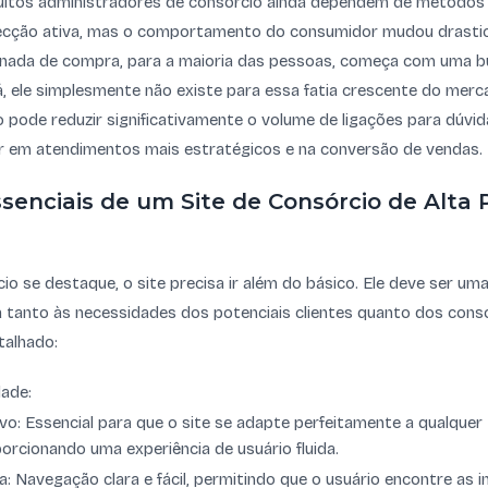
itos administradores de consórcio ainda dependem de métodos 
ecção ativa, mas o comportamento do consumidor mudou drastic
rnada de compra, para a maioria das pessoas, começa com uma bu
á, ele simplesmente não existe para essa fatia crescente do merc
 pode reduzir significativamente o volume de ligações para dúvid
ar em atendimentos mais estratégicos e na conversão de vendas.
senciais de um Site de Consórcio de Alta
io se destaque, o site precisa ir além do básico. Ele deve ser um
tanto às necessidades dos potenciais clientes quanto dos conso
talhado:
dade:
o: Essencial para que o site se adapte perfeitamente a qualquer
oporcionando uma experiência de usuário fluida.
iva: Navegação clara e fácil, permitindo que o usuário encontre as