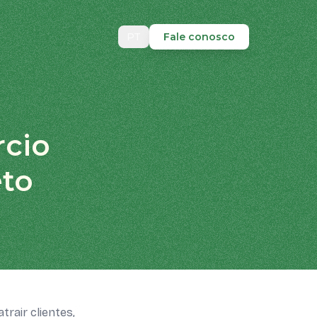
PT
Fale conosco
rcio
eto
rair clientes,