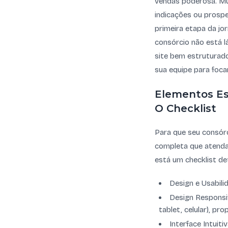
vendas poderosa. Mu
indicações ou prosp
primeira etapa da jo
consórcio não está l
site bem estruturado
sua equipe para foc
Elementos Es
O Checklist
Para que seu consórc
completa que atenda 
está um checklist de
Design e Usabili
Design Responsiv
tablet, celular), pr
Interface Intuit