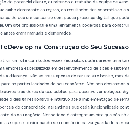
nção do potencial cliente, otimizando o trabalho da equipe de vend
 que exibe claramente as regras, os resultados das assembleias e 
iança do que um consórcio com pouca presença digital, que pode
de. Um site profissional é uma ferramenta poderosa para construi
que antes eram manuais e demorados.
ulioDevelop na Construção do Seu Sucesso 
truir um site com todos esses requisitos pode parecer uma tare
uma empresa especializada em desenvolvimento de sites e siste
toda a diferença. Não se trata apenas de ter um site bonito, mas 
 para as particularidades do seu consórcio. Nós nos dedicamos 
bjetivos e as dores do seu público para desenvolver soluções dig
esde o design responsivo e intuitivo até a implementação de fe
ortais do consorciado, garantimos que cada funcionalidade cont
imento do seu negócio. Nosso foco é entregar um site que não só 
e as supere, posicionando seu consórcio na vanguarda do mercado