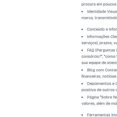
procura em poucos 
Identidade Visual
marca, transmitindo
Conteúdo e Info
Informações Clar
serviços), prazos, v
FAQ (Perguntas 
consórcio?", "como 
sua equipe de aten
Blog com Conteúd
financeiras, notíci
Depoimentos e C
positiva de outros 
Página "Sobre Nó
valores, além de múl
Ferramentas Inte