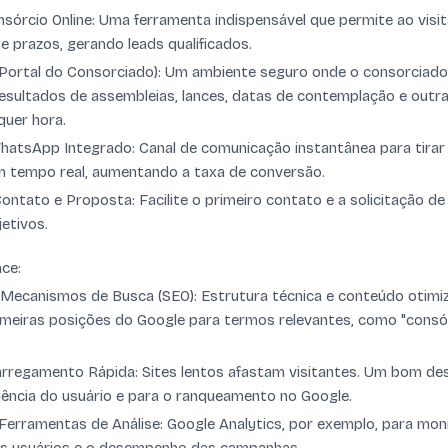
sórcio Online: Uma ferramenta indispensável que permite ao visit
 e prazos, gerando leads qualificados.
 (Portal do Consorciado): Um ambiente seguro onde o consorciad
resultados de assembleias, lances, datas de contemplação e outr
quer hora.
hatsApp Integrado: Canal de comunicação instantânea para tirar 
m tempo real, aumentando a taxa de conversão.
ontato e Proposta: Facilite o primeiro contato e a solicitação d
etivos.
ce:
 Mecanismos de Busca (SEO): Estrutura técnica e conteúdo otimi
rimeiras posições do Google para termos relevantes, como "consó
arregamento Rápida: Sites lentos afastam visitantes. Um bom d
riência do usuário e para o ranqueamento no Google.
erramentas de Análise: Google Analytics, por exemplo, para moni