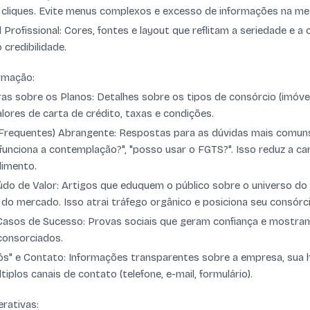
cliques. Evite menus complexos e excesso de informações na me
 Profissional: Cores, fontes e layout que reflitam a seriedade e a
 credibilidade.
rmação:
as sobre os Planos: Detalhes sobre os tipos de consórcio (imóveis
alores de carta de crédito, taxas e condições.
Frequentes) Abrangente: Respostas para as dúvidas mais comuns
funciona a contemplação?", "posso usar o FGTS?". Isso reduz a ca
dimento.
o de Valor: Artigos que eduquem o público sobre o universo do 
as do mercado. Isso atrai tráfego orgânico e posiciona seu consór
asos de Sucesso: Provas sociais que geram confiança e mostram
consorciados.
s" e Contato: Informações transparentes sobre a empresa, sua h
tiplos canais de contato (telefone, e-mail, formulário).
rativas: