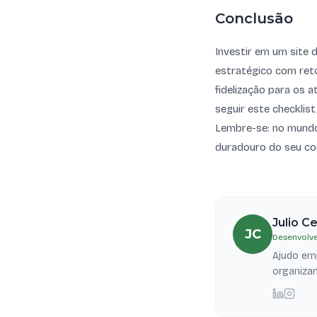
Conclusão
Investir em um site 
estratégico com reto
fidelização para os a
seguir este checklis
Lembre-se: no mundo 
duradouro do seu co
Julio C
JC
Desenvolve
Ajudo emp
organizam