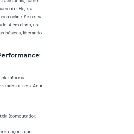
tradicionais, como
amente. Hoje, a
sca online. Se o seu
ado. Além disso, um
as básicas, liberando
 Performance:
a plataforma
rciados ativos. Aqui
 tela (computador,
 informações que