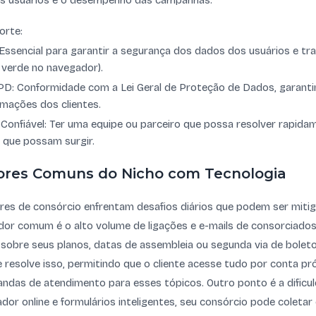
 usuários e o desempenho das campanhas.
orte:
 Essencial para garantir a segurança dos dados dos usuários e tra
verde no navegador).
D: Conformidade com a Lei Geral de Proteção de Dados, garantin
mações dos clientes.
Confiável: Ter uma equipe ou parceiro que possa resolver rapida
 que possam surgir.
res Comuns do Nicho com Tecnologia
res de consórcio enfrentam desafios diários que podem ser miti
dor comum é o alto volume de ligações e e-mails de consorciado
sobre seus planos, datas de assembleia ou segunda via de bolet
 resolve isso, permitindo que o cliente acesse tudo por conta pró
das de atendimento para esses tópicos. Outro ponto é a dificuld
dor online e formulários inteligentes, seu consórcio pode coletar