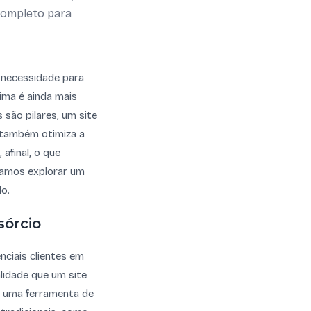
 completo para
a necessidade para
ima é ainda mais
são pilares, um site
s também otimiza a
afinal, o que
Vamos explorar um
do.
sórcio
nciais clientes em
alidade que um site
 e uma ferramenta de