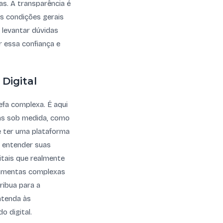
as. A transparência é
as condições gerais
 levantar dúvidas
r essa confiança e
Digital
fa complexa. É aqui
mas sob medida, como
de ter uma plataforma
a entender suas
itais que realmente
rramentas complexas
ribua para a
atenda às
 digital.