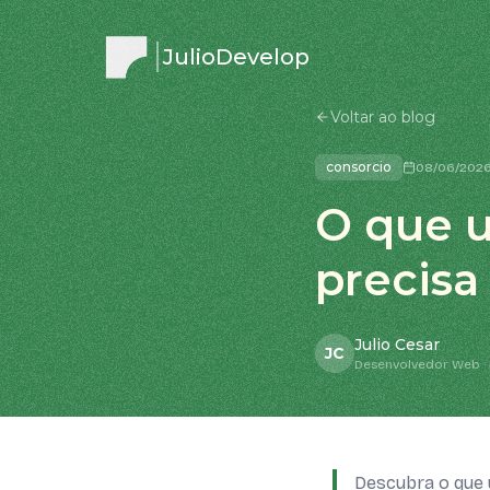
JulioDevelop
Voltar ao blog
consorcio
08/06/202
O que u
precisa
Julio Cesar
JC
Desenvolvedor Web · 
Descubra o que u