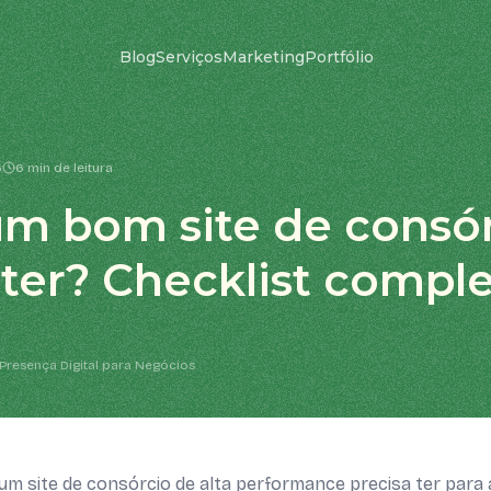
Blog
Serviços
Marketing
Portfólio
6
6 min de leitura
m bom site de consó
 ter? Checklist compl
Presença Digital para Negócios
m site de consórcio de alta performance precisa ter para at