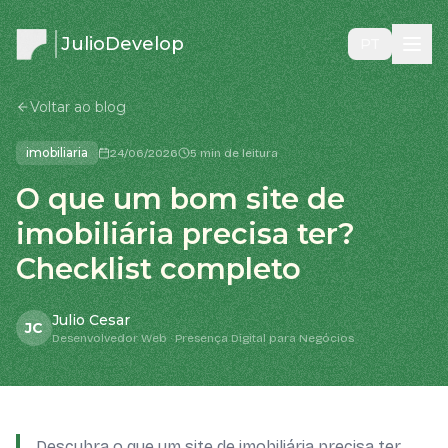
JulioDevelop
PT
Voltar ao blog
imobiliaria
24/06/2026
5 min de leitura
O que um bom site de
imobiliária precisa ter?
Checklist completo
Julio Cesar
JC
Desenvolvedor Web · Presença Digital para Negócios
Descubra o que um site de imobiliária precisa ter