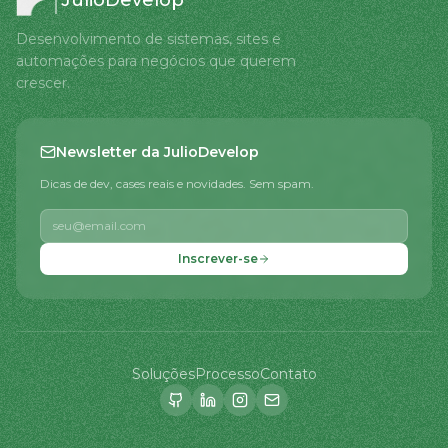
JulioDevelop
Desenvolvimento de sistemas, sites e
automações para negócios que querem
crescer.
Newsletter da JulioDevelop
Dicas de dev, cases reais e novidades. Sem spam.
Inscrever-se
Soluções
Processo
Contato