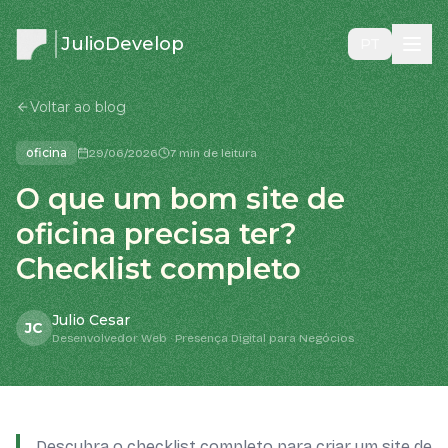
JulioDevelop
PT
Voltar ao blog
oficina
29/06/2026
7 min de leitura
O que um bom site de
oficina precisa ter?
Checklist completo
Julio Cesar
JC
Desenvolvedor Web · Presença Digital para Negócios
Descubra o checklist completo para criar um site de