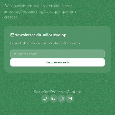
Desenvolvimento de sistemas, sites e
automações para negócios que querem
crescer.
Newsletter da JulioDevelop
Dicas de dev, cases reais e novidades. Sem spam.
Inscrever-se
Soluções
Processo
Contato