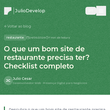
JulioDevelop
PT
Voltar ao blog
restaurante
24/05/2026
7 min de leitura
O que um bom site de
restaurante precisa ter?
Checklist completo
Julio Cesar
JC
Desenvolvedor Web · Presença Digital para Negócios
Descubra o que um bom site de restaurante precisa