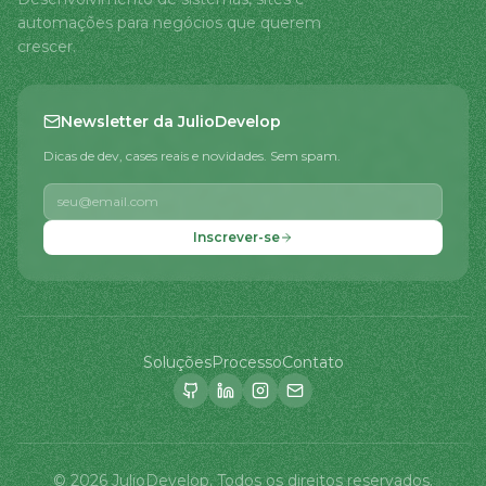
automações para negócios que querem
crescer.
Newsletter da JulioDevelop
Dicas de dev, cases reais e novidades. Sem spam.
Inscrever-se
Soluções
Processo
Contato
©
2026
JulioDevelop.
Todos os direitos reservados.