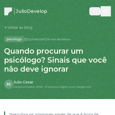
JulioDevelop
PT
Voltar ao blog
psicologo
22/04/2026
6 min de leitura
Quando procurar um
psicólogo? Sinais que você
não deve ignorar
Julio Cesar
JC
Desenvolvedor Web · Presença Digital para Negócios
Descubra os principais sinais de que é hora de