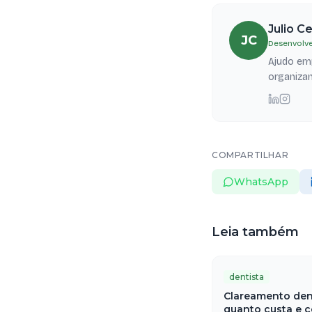
Julio C
JC
Desenvolve
Ajudo emp
organizam
COMPARTILHAR
WhatsApp
Leia também
dentista
Clareamento den
quanto custa e 