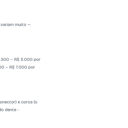
 variam muito —
2.500 – R$ 5.000 por
500 – R$ 7.000 por
conector) e coroa (o
do dente -