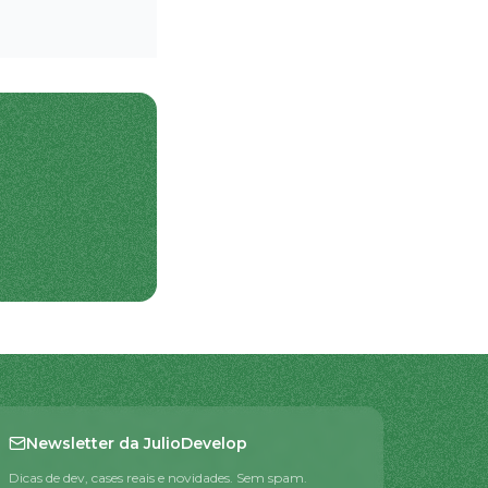
Newsletter da JulioDevelop
Dicas de dev, cases reais e novidades. Sem spam.