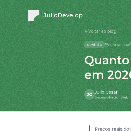
JulioDevelop
Voltar ao blog
dentista
20/04/2026
Quanto 
em 202
Julio Cesar
JC
Desenvolvedor Web · 
Preços reais do 