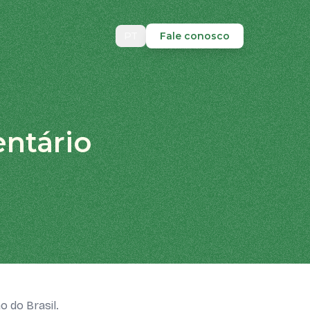
PT
Fale conosco
ntário
o do Brasil.