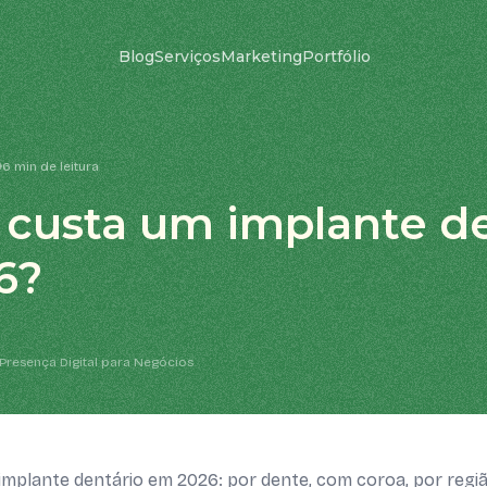
Blog
Serviços
Marketing
Portfólio
6 min de leitura
custa um implante de
6?
Presença Digital para Negócios
implante dentário em 2026: por dente, com coroa, por regiã