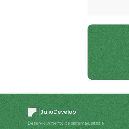
JulioDevelop
Desenvolvimento de sistemas, sites e