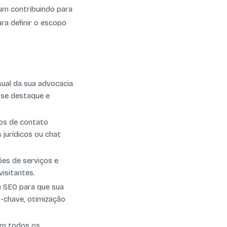
 um contribuindo para
ra definir o escopo
sual da sua advocacia
 se destaque e
ios de contato
 jurídicos ou chat
ões de serviços e
isitantes.
e SEO para que sua
s-chave, otimização
 em todos os