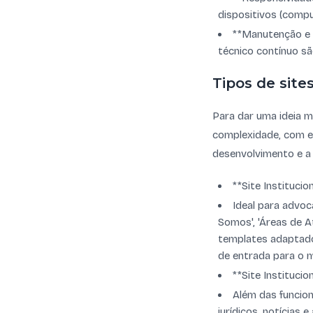
dispositivos (comp
**Manutenção e 
técnico contínuo sã
Tipos de site
Para dar uma ideia m
complexidade, com e
desenvolvimento e a 
**Site Institucio
Ideal para advoc
Somos', 'Áreas de At
templates adaptado
de entrada para o m
**Site Instituci
Além das funcion
jurídicos, notícias