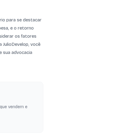
rio para se destacar
esa, e o retorno
siderar os fatores
a JulioDevelop, você
xe sua advocacia
 que vendem e