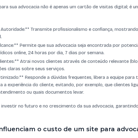
 para sua advocacia não é apenas um cartão de visitas digital; é 
e Autoridade:** Transmite profissionalismo e confiança, mostrand
.
 Alcance:** Permite que sua advocacia seja encontrada por potenci
dicos online, 24 horas por dia, 7 dias por semana.
ientes:** Atrai novos clientes através de conteúdo relevante (blo
es claras sobre seus serviços.
imizado:** Responde a dúvidas frequentes, libera a equipe para 
 a experiência do cliente, evitando, por exemplo, que clientes li
 atendimento ou quais documentos levar.
é investir no futuro e no crescimento da sua advocacia, garantind
nfluenciam o custo de um site para advoc