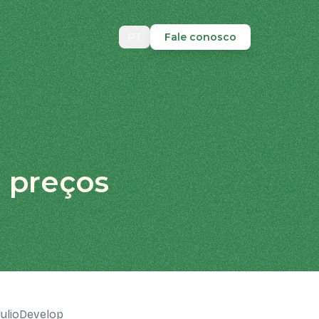
PT
Fale conosco
 preços
JulioDevelop