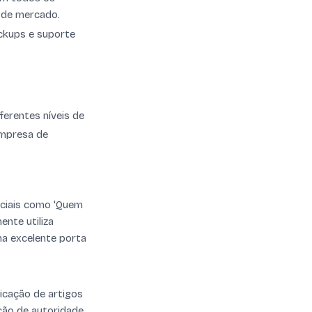
 de mercado.
ckups e suporte
ferentes níveis de
empresa de
enciais como 'Quem
ente utiliza
ma excelente porta
icação de artigos
ção de autoridade,