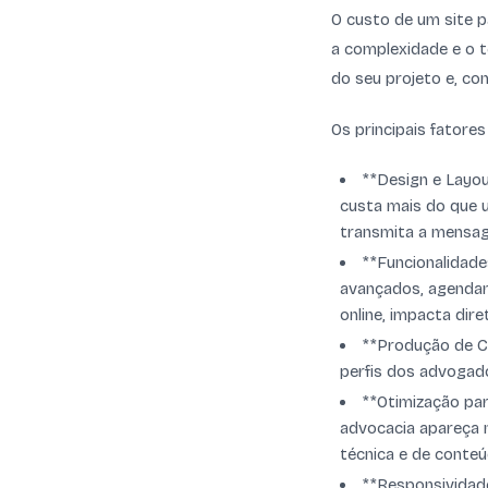
O custo de um site p
a complexidade e o t
do seu projeto e, c
Os principais fatores
**Design e Layou
custa mais do que 
transmita a mensag
**Funcionalidade
avançados, agendame
online, impacta dir
**Produção de Co
perfis dos advogado
**Otimização pa
advocacia apareça n
técnica e de conteú
**Responsividade