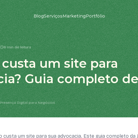
Blog
Serviços
Marketing
Portfólio
6 min de leitura
custa um site para
ia? Guia completo de
Presença Digital para Negócios
 custa um site para sua advocacia. Este guia completo da 