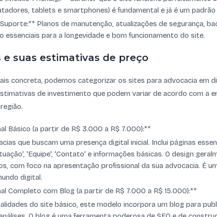
utadores, tablets e smartphones) é fundamental e já é um padrão
Suporte:** Planos de manutenção, atualizações de segurança, ba
o essenciais para a longevidade e bom funcionamento do site.
s e suas estimativas de preço
ais concreta, podemos categorizar os sites para advocacia em di
stimativas de investimento que podem variar de acordo com a 
região.
nal Básico (a partir de R$ 3.000 a R$ 7.000):**
acias que buscam uma presença digital inicial. Inclui páginas ess
uação', 'Equipe', 'Contato' e informações básicas. O design geralm
s, com foco na apresentação profissional da sua advocacia. É u
undo digital.
onal Completo com Blog (a partir de R$ 7.000 a R$ 15.000):**
alidades do site básico, este modelo incorpora um blog para publ
 e análises. O blog é uma ferramenta poderosa de SEO e de constru