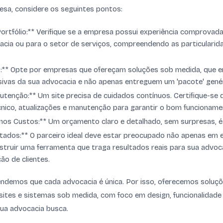
sa, considere os seguintes pontos:
Portfólio:** Verifique se a empresa possui experiência comprova
acia ou para o setor de serviços, compreendendo as particularid
o:** Opte por empresas que ofereçam soluções sob medida, que 
sivas da sua advocacia e não apenas entreguem um 'pacote' genér
tenção:** Um site precisa de cuidados contínuos. Certifique-se 
nico, atualizações e manutenção para garantir o bom funcioname
nos Custos:** Um orçamento claro e detalhado, sem surpresas, é
tados:** O parceiro ideal deve estar preocupado não apenas em 
struir uma ferramenta que traga resultados reais para sua advoc
ção de clientes.
endemos que cada advocacia é única. Por isso, oferecemos soluç
ites e sistemas sob medida, com foco em design, funcionalidade 
sua advocacia busca.