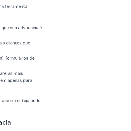
uma ferramenta
o que sua advocacia é
ais clientes que
g), formulários de
tarefas mais
guem apenas para
o que ela esteja onde
acia