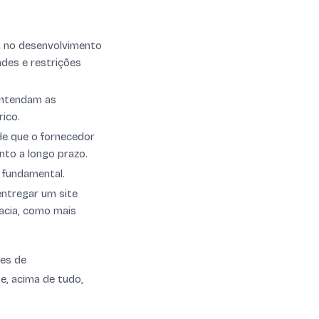
da no desenvolvimento
ades e restrições
entendam as
ico.
de que o fornecedor
nto a longo prazo.
 fundamental.
entregar um site
acia, como mais
ões de
e, acima de tudo,