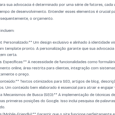
ara sua advocacia é determinado por uma série de fatores, cada
empo de desenvolvimento. Entender esses elementos é crucial pa
onsequentemente, o orçamento.
 incluem:
t Personalizado:** Um design exclusivo e alinhado à identidade vi
um template pronto. A personalização garante que sua advocacia
em certa.
s Específicas:** A necessidade de funcionalidades como formulár
nto online, área restrita para clientes, integração com sistemas
etamente o preço.
nteúdo:** Textos otimizados para SEO, artigos de blog, descriç
s. Um conteúdo bem elaborado é essencial para atrair e engajar v
ra Mecanismos de Busca (SEO):** A implementação de técnicas d
as primeiras posições do Google. Isso inclui pesquisa de palavra
do.
 (Mobile-Friendly):** Garantir que o site funcione perfeitamente