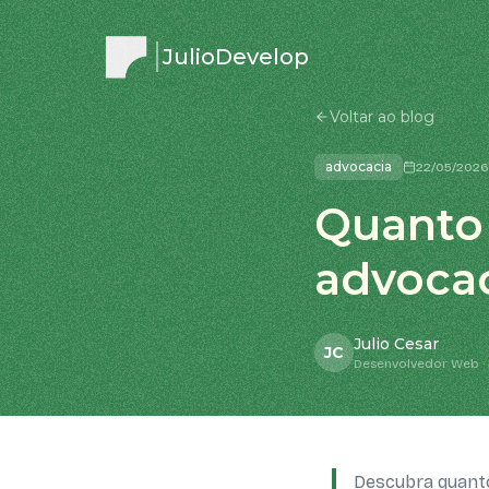
JulioDevelop
Voltar ao blog
advocacia
22/05/2026
Quanto 
advocac
Julio Cesar
JC
Desenvolvedor Web · 
Descubra quanto