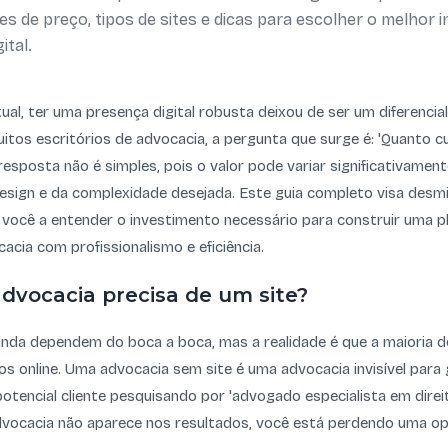
es de preço, tipos de sites e dicas para escolher o melhor
ital.
tual, ter uma presença digital robusta deixou de ser um diferencia
itos escritórios de advocacia, a pergunta que surge é: 'Quanto c
resposta não é simples, pois o valor pode variar significativame
design e da complexidade desejada. Este guia completo visa desmi
 você a entender o investimento necessário para construir uma pl
acia com profissionalismo e eficiência.
dvocacia precisa de um site?
nda dependem do boca a boca, mas a realidade é que a maioria d
os online. Uma advocacia sem site é uma advocacia invisível para
potencial cliente pesquisando por 'advogado especialista em direi
dvocacia não aparece nos resultados, você está perdendo uma op