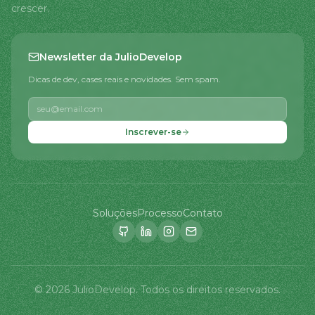
crescer.
Newsletter da JulioDevelop
Dicas de dev, cases reais e novidades. Sem spam.
Inscrever-se
Soluções
Processo
Contato
©
2026
JulioDevelop.
Todos os direitos reservados.