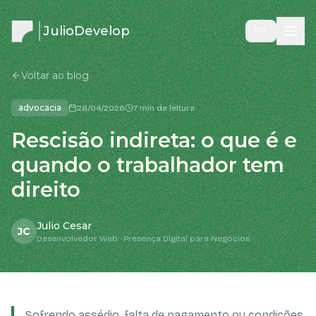
JulioDevelop
PT
Voltar ao blog
advocacia
28/04/2026
7 min de leitura
Rescisão indireta: o que é e
quando o trabalhador tem
direito
Julio Cesar
JC
Desenvolvedor Web · Presença Digital para Negócios
Sofrendo assédio, falta de pagamento ou condições