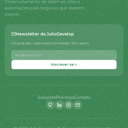
Desenvolvimento de sistemas, sites e
automações para negócios que querem
crescer.
Newsletter da JulioDevelop
Dicas de dev, cases reais e novidades. Sem spam.
Inscrever-se
Soluções
Processo
Contato