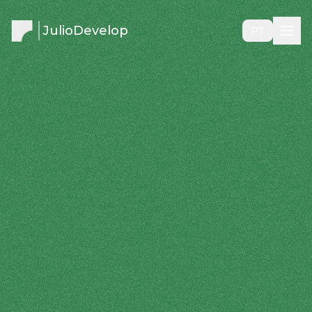
JulioDevelop
PT