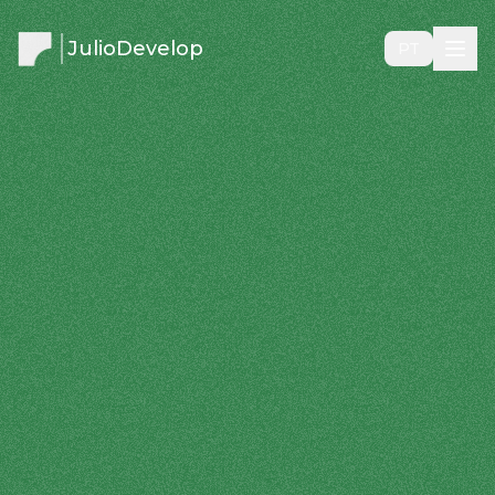
JulioDevelop
PT