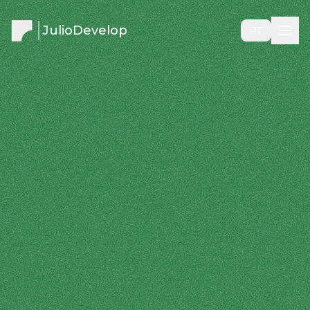
JulioDevelop
PT