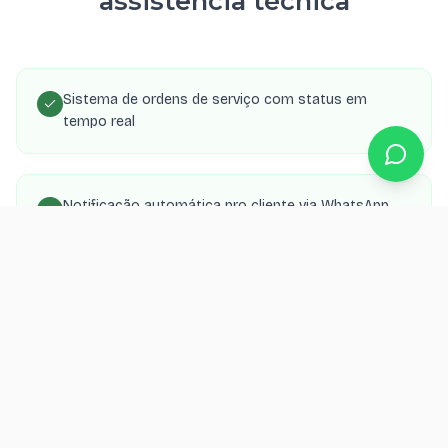
assistência técnica
Sistema de ordens de serviço com status em
tempo real
Notificação automática pro cliente via WhatsApp
quando o aparelho fica pronto
Controle de peças, serviços e valores com
relatórios
Painel admin com dashboard de faturamento e
produtividade