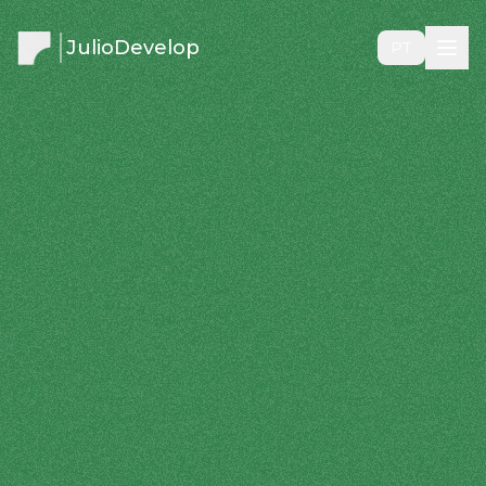
JulioDevelop
PT