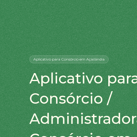
Aplicativo
para Consórcio
em Açailândia
Aplicativo par
Consórcio /
Administrador