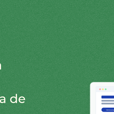
a
a de