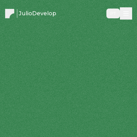
JulioDevelop
PT