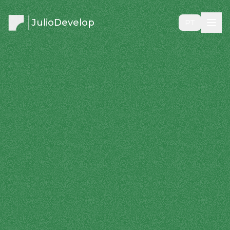
JulioDevelop
PT