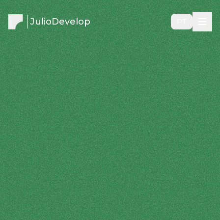
JulioDevelop
PT