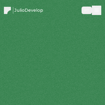
JulioDevelop
PT