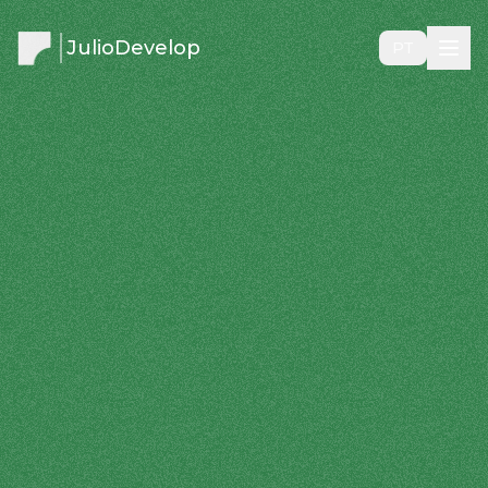
JulioDevelop
PT