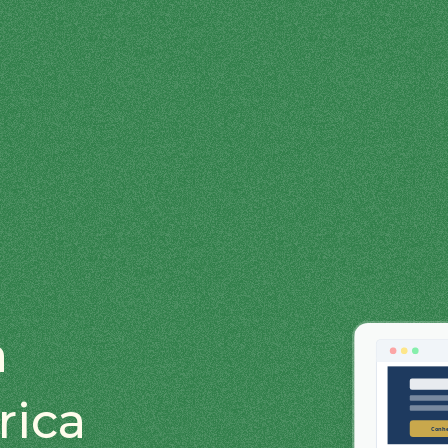
a
rica