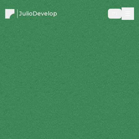
JulioDevelop
PT