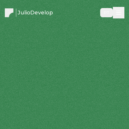
JulioDevelop
PT