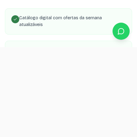
Catálogo digital com ofertas da semana
atualizáveis
Sistema de pedidos e delivery próprio sem taxas
App PWA que o cliente instala no celular como
mercado online
Painel admin para gerenciar produtos, preços e
ofertas