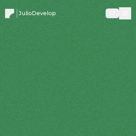
JulioDevelop
PT