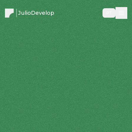
JulioDevelop
PT