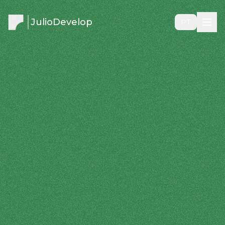
JulioDevelop
PT