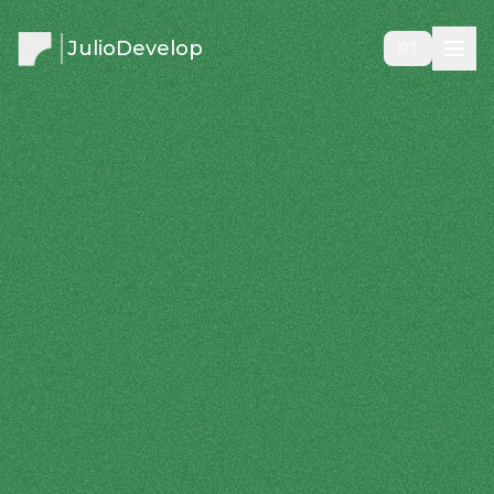
JulioDevelop
PT