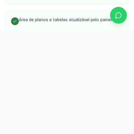
Área de planos e tabelas atualizável pelo painel
SEO local para aparecer nas buscas da sua cidade
Orçamento grátis
Quer um catálogo para seu