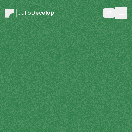
JulioDevelop
PT