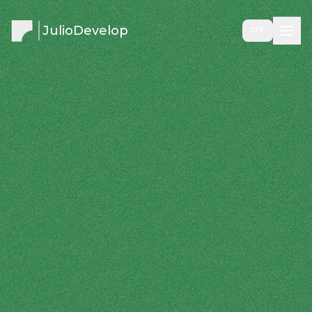
JulioDevelop
PT