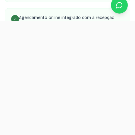
Agendamento online integrado com a recepção
Galeria de casos antes e depois (sorriso, implante,
clareamento)
SEO local para 'dentista em [cidade]' e
especialidades
Landing pages por procedimento (implante,
aparelho, clareamento) para Google Ads