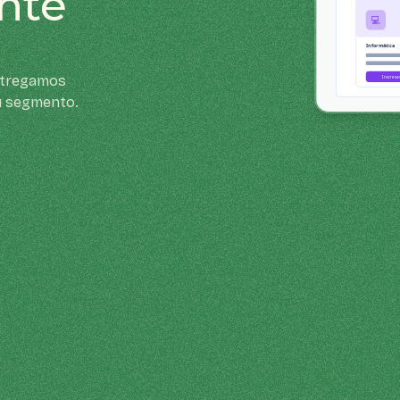
ante
entregamos
u segmento.