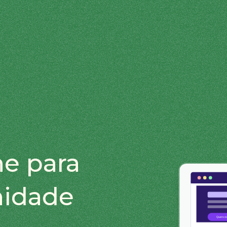
ne para
nidade