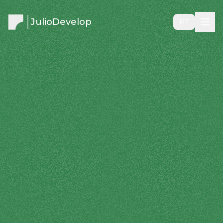
JulioDevelop
PT